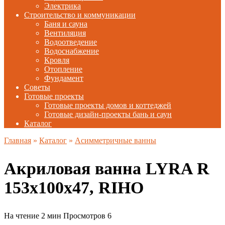
Электрика
Строительство и коммуникации
Баня и сауна
Вентиляция
Водоотведение
Водоснабжение
Кровля
Отопление
Фундамент
Советы
Готовые проекты
Готовые проекты домов и коттеджей
Готовые дизайн-проекты бань и саун
Каталог
Главная
»
Каталог
»
Асимметричные ванны
Акриловая ванна LYRA R
153х100х47, RIHO
На чтение
2 мин
Просмотров
6