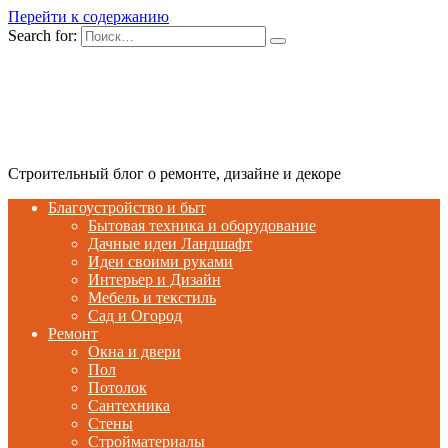
Перейти к содержанию
Search for:
Строительный блог о ремонте, дизайне и декоре
Благоустройство и быт
Бытовая техника и оборудование
Дачные идеи Ландшафт
Идеи своими руками
Интерьер и Дизайн
Мебель и текстиль
Сад и Огород
Ремонт
Окна и двери
Пол
Потолок
Сантехника
Стены
Стройматериалы