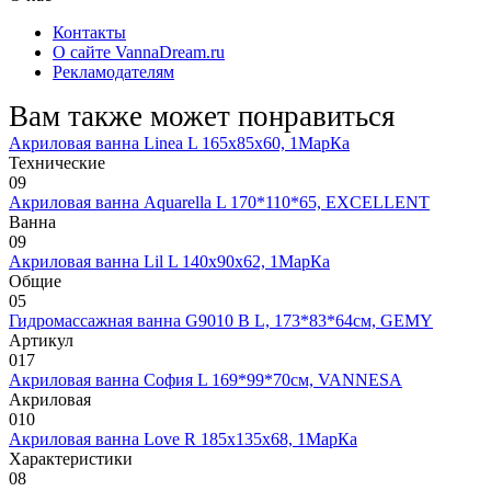
Контакты
О сайте VannaDream.ru
Рекламодателям
Вам также может понравиться
Акриловая ванна Linea L 165х85х60, 1МарКа
Технические
0
9
Акриловая ванна Aquarella L 170*110*65, EXCELLENT
Ванна
0
9
Акриловая ванна Lil L 140х90х62, 1МарКа
Общие
0
5
Гидромассажная ванна G9010 B L, 173*83*64см, GEMY
Артикул
0
17
Акриловая ванна София L 169*99*70см, VANNESA
Акриловая
0
10
Акриловая ванна Love R 185х135х68, 1МарКа
Характеристики
0
8