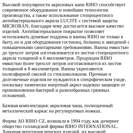
Высокой популярности акриловых ванн RIHO способствует
современное оборудование и новейшие технологии
производства, а также использование стопроцентного
антибактериального акрила LUCITE с системой защиты
MICROBAN, благодаря чему достигается высокое качество
изделий. Антибактериальное покрытие позволяет
использовать душевые поддоны и ванны RIHO не только в
быту, но и для оборудования гостиниц, больниц и заведений с
повышенными санитарными требованиями. Ванны емкостью
до трехсот литров изготавливается из листов стопроцентного
акрила толщиной в 6 миллиметров. Продукция RIHO
емкостью более трехсот литров изготавливается из листов
толщиной в 8 миллиметров. Ванны укрепляются
полиэфирной смолой со стекловолокном. Прочные и
долговечные изделия не нуждаются в специфическом уходе,
поскольку химически инертный акрил надежно защищен от
проникновения бактерий и разнообразных грязевых
отложений.
Базовая комплектация: акриловая чаша, полноценный
металлический каркас на регулируемых ножках.
Фирма АО RIHO CZ, возникла в 1994 году, как дочернее
общество голландской фирмы RIHO INTERNATIONAL.
Хорошая репутация чешских изделий, их высокий