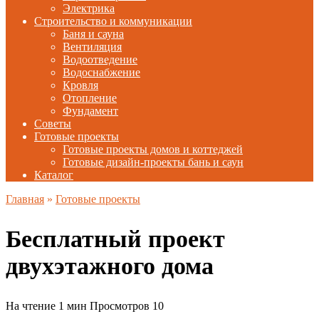
Электрика
Строительство и коммуникации
Баня и сауна
Вентиляция
Водоотведение
Водоснабжение
Кровля
Отопление
Фундамент
Советы
Готовые проекты
Готовые проекты домов и коттеджей
Готовые дизайн-проекты бань и саун
Каталог
Главная
»
Готовые проекты
Бесплатный проект
двухэтажного дома
На чтение
1 мин
Просмотров
10