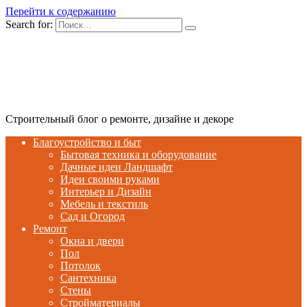
Перейти к содержанию
Search for:
Строительный блог о ремонте, дизайне и декоре
Благоустройство и быт
Бытовая техника и оборудование
Дачные идеи Ландшафт
Идеи своими руками
Интерьер и Дизайн
Мебель и текстиль
Сад и Огород
Ремонт
Окна и двери
Пол
Потолок
Сантехника
Стены
Стройматериалы