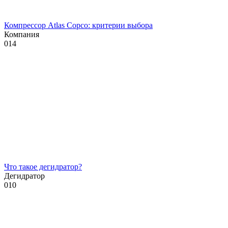
Компрессор Atlas Copco: критерии выбора
Компания
0
14
Что такое дегидратор?
Дегидратор
0
10