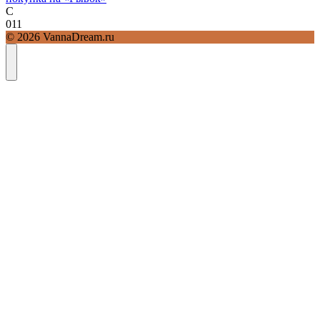
С
0
11
© 2026 VannaDream.ru