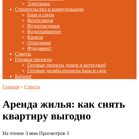
Электрика
Строительство и коммуникации
Баня и сауна
Вентиляция
Водоотведение
Водоснабжение
Кровля
Отопление
Фундамент
Советы
Готовые проекты
Готовые проекты домов и коттеджей
Готовые дизайн-проекты бань и саун
Каталог
Главная
»
Советы
Аренда жилья: как снять
квартиру выгодно
На чтение
3 мин
Просмотров
3