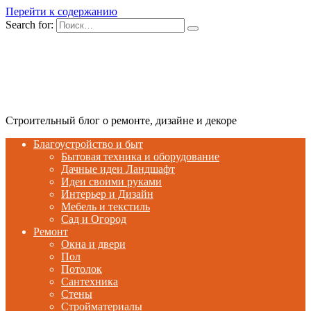
Перейти к содержанию
Search for:
Строительный блог о ремонте, дизайне и декоре
Благоустройство и быт
Бытовая техника и оборудование
Дачные идеи Ландшафт
Идеи своими руками
Интерьер и Дизайн
Мебель и текстиль
Сад и Огород
Ремонт
Окна и двери
Пол
Потолок
Сантехника
Стены
Стройматериалы