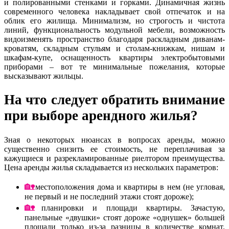
и полированными стенками и горками. Динамичная жизнь
современного человека накладывает свой отпечаток и на
облик его жилища. Минимализм, но строгость и чистота
линий, функциональность модульной мебели, возможность
видоизменять пространство благодаря раскладным диванам-
кроватям, складным стульям и столам-книжкам, нишам и
шкафам-купе, оснащенность квартиры электробытовыми
приборами – вот те минимальные пожелания, которые
высказывают жильцы.
На что следует обратить внимание
при выборе арендного жилья?
Зная о некоторых нюансах в вопросах аренды, можно
существенно снизить ее стоимость, не переплачивая за
кажущиеся и разрекламированные риелтором преимущества.
Цена аренды жилья складывается из нескольких параметров:
местоположения дома и квартиры в нем (не угловая,
не первый и не последний этажи стоят дороже);
планировки и площади квартиры. Зачастую,
панельные «двушки» стоят дороже «однушек» большей
площади только из-за разницы в количестве комнат.