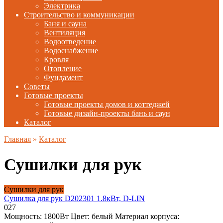
Электрика
Строительство и коммуникации
Баня и сауна
Вентиляция
Водоотведение
Водоснабжение
Кровля
Отопление
Фундамент
Советы
Готовые проекты
Готовые проекты домов и коттеджей
Готовые дизайн-проекты бань и саун
Каталог
Главная
»
Каталог
Сушилки для рук
Сушилки для рук
Сушилка для рук D202301 1.8кВт, D-LIN
0
27
Мощность: 1800Вт Цвет: белый Материал корпуса: