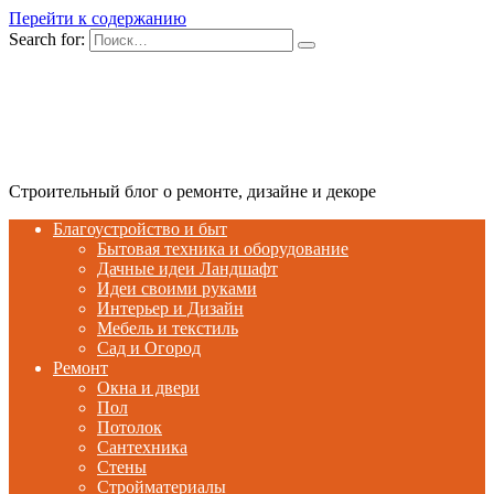
Перейти к содержанию
Search for:
Строительный блог о ремонте, дизайне и декоре
Благоустройство и быт
Бытовая техника и оборудование
Дачные идеи Ландшафт
Идеи своими руками
Интерьер и Дизайн
Мебель и текстиль
Сад и Огород
Ремонт
Окна и двери
Пол
Потолок
Сантехника
Стены
Стройматериалы