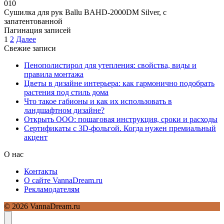
0
10
Сушилка для рук Ballu BAHD-2000DM Silver, с
запатентованной
Пагинация записей
1
2
Далее
Свежие записи
Пенополистирол для утепления: свойства, виды и
правила монтажа
Цветы в дизайне интерьера: как гармонично подобрать
растения под стиль дома
Что такое габионы и как их использовать в
ландшафтном дизайне?
Открыть ООО: пошаговая инструкция, сроки и расходы
Сертификаты с 3D-фольгой. Когда нужен премиальный
акцент
О нас
Контакты
О сайте VannaDream.ru
Рекламодателям
© 2026 VannaDream.ru