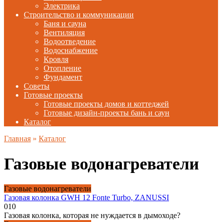
Электрика
Строительство и коммуникации
Баня и сауна
Вентиляция
Водоотведение
Водоснабжение
Кровля
Отопление
Фундамент
Советы
Готовые проекты
Готовые проекты домов и коттеджей
Готовые дизайн-проекты бань и саун
Каталог
Главная
»
Каталог
Газовые водонагреватели
Газовые водонагреватели
Газовая колонка GWH 12 Fonte Turbo, ZANUSSI
0
10
Газовая колонка, которая не нуждается в дымоходе?