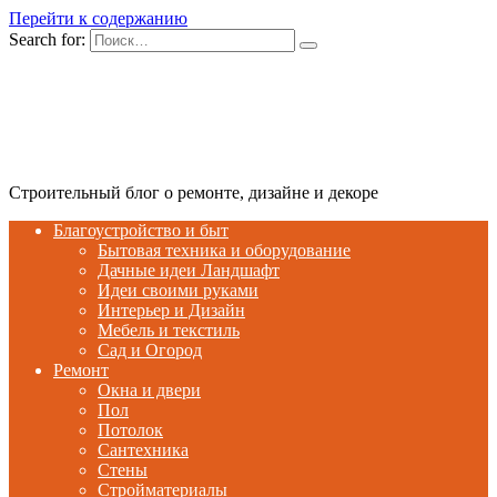
Перейти к содержанию
Search for:
Строительный блог о ремонте, дизайне и декоре
Благоустройство и быт
Бытовая техника и оборудование
Дачные идеи Ландшафт
Идеи своими руками
Интерьер и Дизайн
Мебель и текстиль
Сад и Огород
Ремонт
Окна и двери
Пол
Потолок
Сантехника
Стены
Стройматериалы