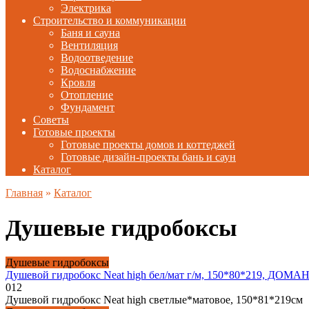
Электрика
Строительство и коммуникации
Баня и сауна
Вентиляция
Водоотведение
Водоснабжение
Кровля
Отопление
Фундамент
Советы
Готовые проекты
Готовые проекты домов и коттеджей
Готовые дизайн-проекты бань и саун
Каталог
Главная
»
Каталог
Душевые гидробоксы
Душевые гидробоксы
Душевой гидробокс Neat high бел/мат г/м, 150*80*219, ДОМА
0
12
Душевой гидробокс Neat high светлые*матовое, 150*81*219см