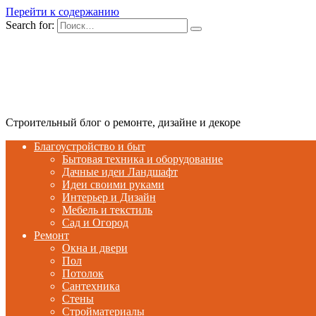
Перейти к содержанию
Search for:
Строительный блог о ремонте, дизайне и декоре
Благоустройство и быт
Бытовая техника и оборудование
Дачные идеи Ландшафт
Идеи своими руками
Интерьер и Дизайн
Мебель и текстиль
Сад и Огород
Ремонт
Окна и двери
Пол
Потолок
Сантехника
Стены
Стройматериалы