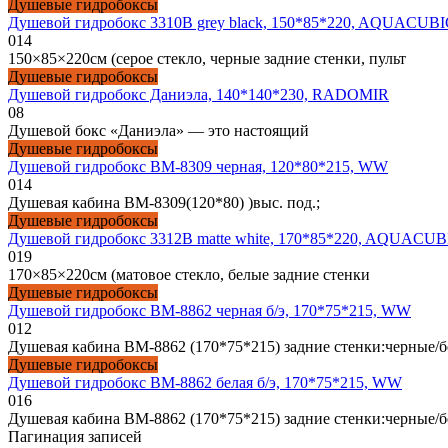
Душевые гидробоксы
Душевой гидробокс 3310B grey black, 150*85*220, AQUACUB
0
14
150×85×220см (серое стекло, черные задние стенки, пульт
Душевые гидробоксы
Душевой гидробокс Даниэла, 140*140*230, RADOMIR
0
8
Душевой бокс «Даниэла» — это настоящий
Душевые гидробоксы
Душевой гидробокс ВМ-8309 черная, 120*80*215, WW
0
14
Душевая кабина ВМ-8309(120*80) )выс. под.;
Душевые гидробоксы
Душевой гидробокс 3312B matte white, 170*85*220, AQUACUB
0
19
170×85×220см (матовое стекло, белые задние стенки
Душевые гидробоксы
Душевой гидробокс ВМ-8862 черная б/э, 170*75*215, WW
0
12
Душевая кабина ВМ-8862 (170*75*215) задние стенки:черные/б
Душевые гидробоксы
Душевой гидробокс ВМ-8862 белая б/э, 170*75*215, WW
0
16
Душевая кабина ВМ-8862 (170*75*215) задние стенки:черные/б
Пагинация записей