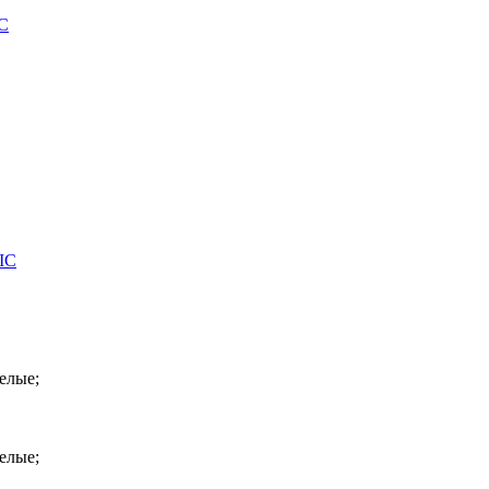
IC
IC
елые;
елые;