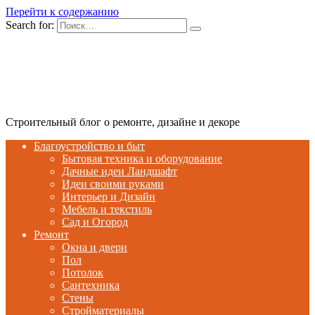
Перейти к содержанию
Search for:
Строительный блог о ремонте, дизайне и декоре
Благоустройство и быт
Бытовая техника и оборудование
Дачные идеи Ландшафт
Идеи своими руками
Интерьер и Дизайн
Мебель и текстиль
Сад и Огород
Ремонт
Окна и двери
Пол
Потолок
Сантехника
Стены
Стройматериалы