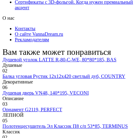
Сертификаты с 3D-фольгой. Когда нужен премиальный
акцент
О нас
Контакты
О сайте VannaDream.ru
Рекламодателям
Вам также может понравиться
Душевой уголок LATTE R-80-C-WE, 80*80*185, BAS
Душевые
0
2
Балка угловая Рустик 12х12х420 светлый дуб, COUNTRY
Декоративные
0
6
Душевая дверь VN48, 140*195, VECONI
Описание
0
3
Орнамент G2119, PERFECT
ЛЕПНОЙ
0
5
Полотенцесушитель Эл Классик П8 с/п 53*85, TERMINUS
Классик
0
2