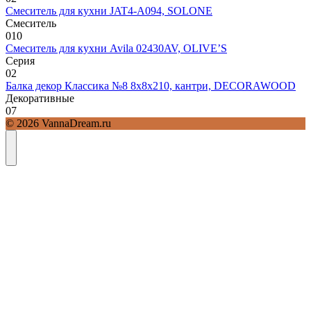
Смеситель для кухни JAT4-A094, SOLONE
Смеситель
0
10
Смеситель для кухни Avila 02430AV, OLIVE’S
Серия
0
2
Балка декор Классика №8 8x8x210, кантри, DECORAWOOD
Декоративные
0
7
© 2026 VannaDream.ru