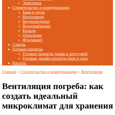
Электрика
Строительство и коммуникации
Баня и сауна
Вентиляция
Водоотведение
Водоснабжение
Кровля
Отопление
Фундамент
Советы
Готовые проекты
Готовые проекты домов и коттеджей
Готовые дизайн-проекты бань и саун
Каталог
Главная
»
Строительство и коммуникации
»
Вентиляция
Вентиляция погреба: как
создать идеальный
микроклимат для хранения