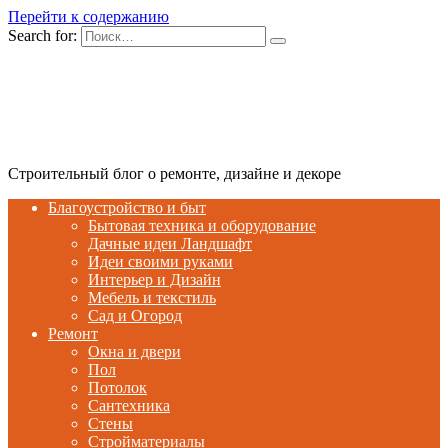
Перейти к содержанию
Search for:
Строительный блог о ремонте, дизайне и декоре
Благоустройство и быт
Бытовая техника и оборудование
Дачные идеи Ландшафт
Идеи своими руками
Интерьер и Дизайн
Мебель и текстиль
Сад и Огород
Ремонт
Окна и двери
Пол
Потолок
Сантехника
Стены
Стройматериалы