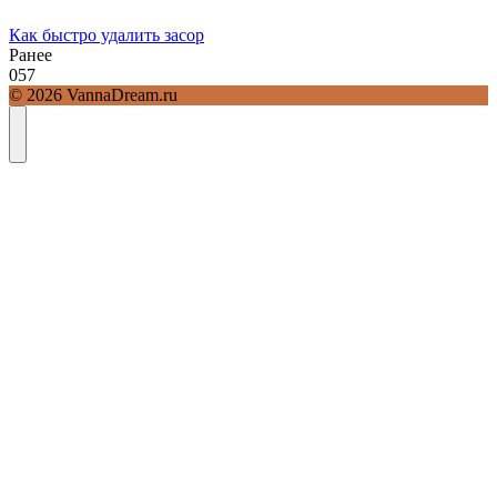
Как быстро удалить засор
Ранее
0
57
© 2026 VannaDream.ru