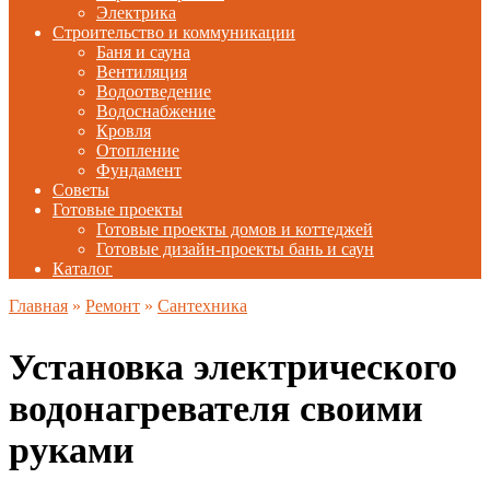
Электрика
Строительство и коммуникации
Баня и сауна
Вентиляция
Водоотведение
Водоснабжение
Кровля
Отопление
Фундамент
Советы
Готовые проекты
Готовые проекты домов и коттеджей
Готовые дизайн-проекты бань и саун
Каталог
Главная
»
Ремонт
»
Сантехника
Установка электрического
водонагревателя своими
руками