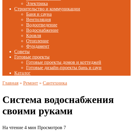
Электрика
Строительство и коммуникации
Баня и сауна
Вентиляция
Водоотведение
Водоснабжение
Кровля
Отопление
Фундамент
Советы
Готовые проекты
Готовые проекты домов и коттеджей
Готовые дизайн-проекты бань и саун
Каталог
Главная
»
Ремонт
»
Сантехника
Система водоснабжения
своими руками
На чтение
4 мин
Просмотров
7