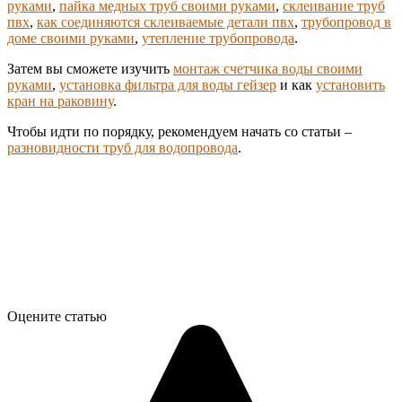
руками
,
пайка медных труб своими руками
,
склеивание труб
пвх
,
как соединяются склеиваемые детали пвх
,
трубопровод в
доме своими руками
,
утепление трубопровода
.
Затем вы сможете изучить
монтаж счетчика воды своими
руками
,
установка фильтра для воды гейзер
и как
установить
кран на раковину
.
Чтобы идти по порядку, рекомендуем начать со статьи –
разновидности труб для водопровода
.
Оцените статью