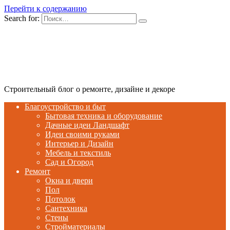
Перейти к содержанию
Search for:
Строительный блог о ремонте, дизайне и декоре
Благоустройство и быт
Бытовая техника и оборудование
Дачные идеи Ландшафт
Идеи своими руками
Интерьер и Дизайн
Мебель и текстиль
Сад и Огород
Ремонт
Окна и двери
Пол
Потолок
Сантехника
Стены
Стройматериалы