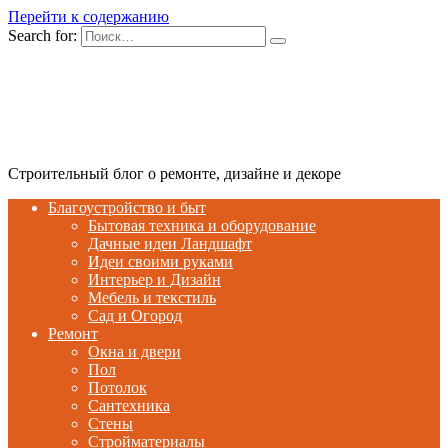
Перейти к содержанию
Search for:
Строительный блог о ремонте, дизайне и декоре
Благоустройство и быт
Бытовая техника и оборудование
Дачные идеи Ландшафт
Идеи своими руками
Интерьер и Дизайн
Мебель и текстиль
Сад и Огород
Ремонт
Окна и двери
Пол
Потолок
Сантехника
Стены
Стройматериалы