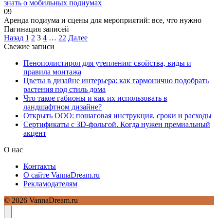
знать о мобильных подиумах
0
9
Аренда подиума и сцены для мероприятий: все, что нужно
Пагинация записей
Назад
1
2
3
4
…
22
Далее
Свежие записи
Пенополистирол для утепления: свойства, виды и
правила монтажа
Цветы в дизайне интерьера: как гармонично подобрать
растения под стиль дома
Что такое габионы и как их использовать в
ландшафтном дизайне?
Открыть ООО: пошаговая инструкция, сроки и расходы
Сертификаты с 3D-фольгой. Когда нужен премиальный
акцент
О нас
Контакты
О сайте VannaDream.ru
Рекламодателям
© 2026 VannaDream.ru