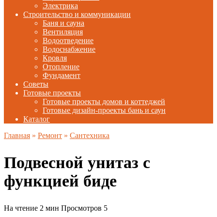
Электрика
Строительство и коммуникации
Баня и сауна
Вентиляция
Водоотведение
Водоснабжение
Кровля
Отопление
Фундамент
Советы
Готовые проекты
Готовые проекты домов и коттеджей
Готовые дизайн-проекты бань и саун
Каталог
Главная
»
Ремонт
»
Сантехника
Подвесной унитаз с
функцией биде
На чтение
2 мин
Просмотров
5