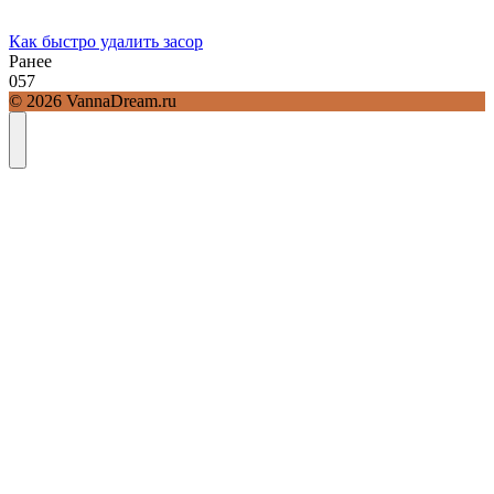
Как быстро удалить засор
Ранее
0
57
© 2026 VannaDream.ru