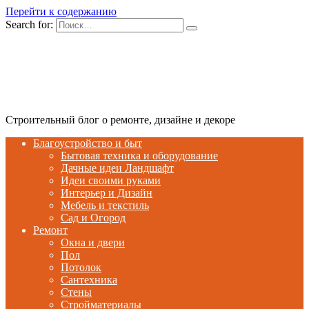
Перейти к содержанию
Search for:
Строительный блог о ремонте, дизайне и декоре
Благоустройство и быт
Бытовая техника и оборудование
Дачные идеи Ландшафт
Идеи своими руками
Интерьер и Дизайн
Мебель и текстиль
Сад и Огород
Ремонт
Окна и двери
Пол
Потолок
Сантехника
Стены
Стройматериалы