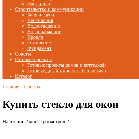
Электрика
Строительство и коммуникации
Баня и сауна
Вентиляция
Водоотведение
Водоснабжение
Кровля
Отопление
Фундамент
Советы
Готовые проекты
Готовые проекты домов и коттеджей
Готовые дизайн-проекты бань и саун
Каталог
Главная
»
Советы
Купить стекло для окон
На чтение
2 мин
Просмотров
2