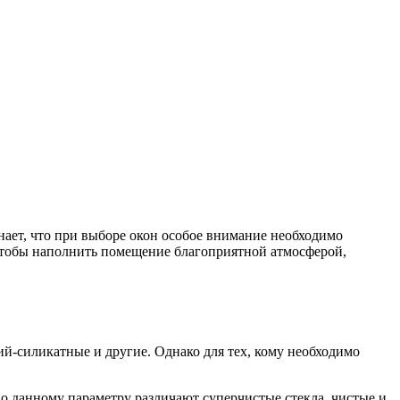
нает, что при выборе окон особое внимание необходимо
 чтобы наполнить помещение благоприятной атмосферой,
ий-силикатные и другие. Однако для тех, кому необходимо
 По данному параметру различают суперчистые стекла, чистые и