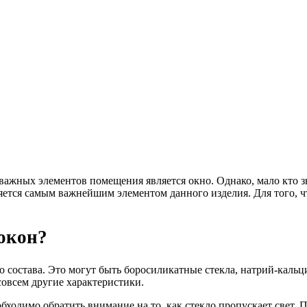
важных элементов помещения является окно. Однако, мало кто з
является самым важнейшим элементом данного изделия. Для того,
 окон?
 состава. Это могут быть боросиликатные стекла, натрий-кальц
совсем другие характеристики.
обходимо обратить внимание на то, как стекло пропускает свет.