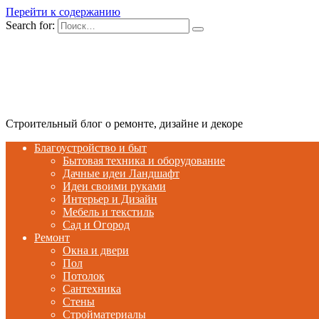
Перейти к содержанию
Search for:
Строительный блог о ремонте, дизайне и декоре
Благоустройство и быт
Бытовая техника и оборудование
Дачные идеи Ландшафт
Идеи своими руками
Интерьер и Дизайн
Мебель и текстиль
Сад и Огород
Ремонт
Окна и двери
Пол
Потолок
Сантехника
Стены
Стройматериалы