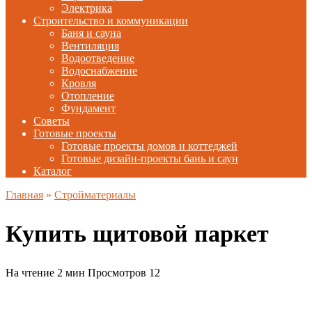
Электрика
Строительство и коммуникации
Баня и сауна
Вентиляция
Водоотведение
Водоснабжение
Кровля
Отопление
Фундамент
Советы
Готовые проекты
Готовые проекты домов и коттеджей
Готовые дизайн-проекты бань и саун
Каталог
Главная
»
Стройматериалы
Купить щитовой паркет
На чтение
2 мин
Просмотров
12