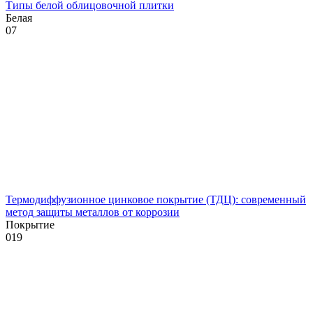
Типы белой облицовочной плитки
Белая
0
7
Термодиффузионное цинковое покрытие (ТДЦ): современный
метод защиты металлов от коррозии
Покрытие
0
19