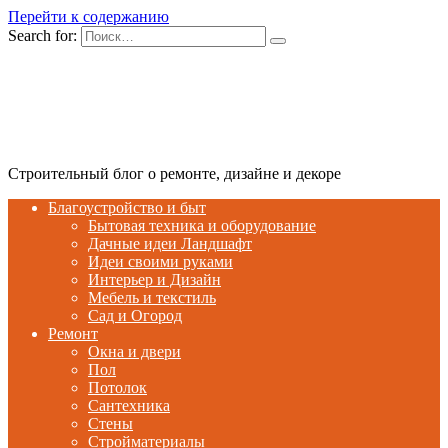
Перейти к содержанию
Search for:
Строительный блог о ремонте, дизайне и декоре
Благоустройство и быт
Бытовая техника и оборудование
Дачные идеи Ландшафт
Идеи своими руками
Интерьер и Дизайн
Мебель и текстиль
Сад и Огород
Ремонт
Окна и двери
Пол
Потолок
Сантехника
Стены
Стройматериалы