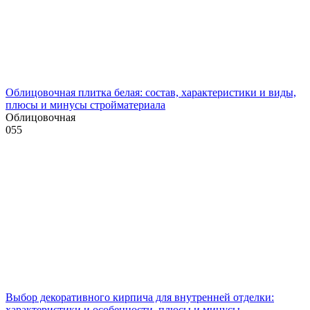
Облицовочная плитка белая: состав, характеристики и виды,
плюсы и минусы стройматериала
Облицовочная
0
55
Выбор декоративного кирпича для внутренней отделки:
характеристики и особенности, плюсы и минусы