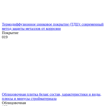
Термодиффузионное цинковое покрытие (ТДЦ): современный
метод защиты металлов от коррозии
Покрытие
0
19
Облицовочная плитка белая: состав, характеристики и виды,
плюсы и минусы стройматериала
Облицовочная