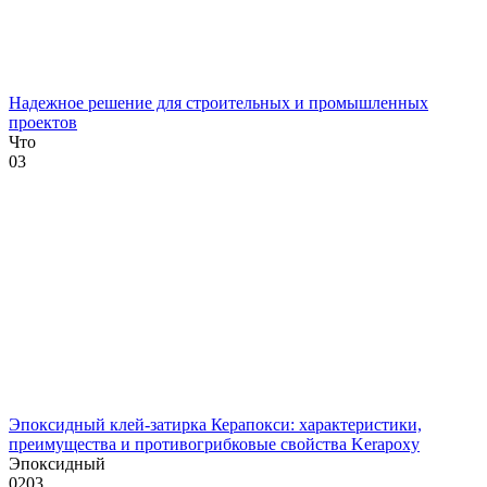
Надежное решение для строительных и промышленных
проектов
Что
0
3
Эпоксидный клей-затирка Керапокси: характеристики,
преимущества и противогрибковые свойства Kerapoxy
Эпоксидный
0
203