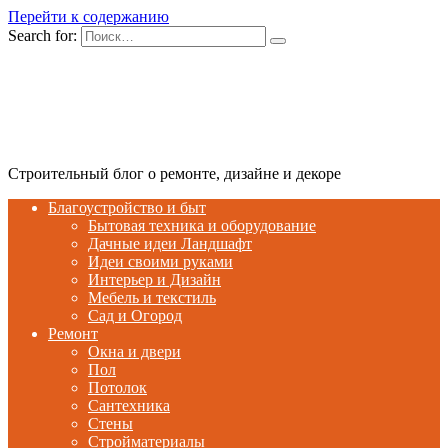
Перейти к содержанию
Search for:
Строительный блог о ремонте, дизайне и декоре
Благоустройство и быт
Бытовая техника и оборудование
Дачные идеи Ландшафт
Идеи своими руками
Интерьер и Дизайн
Мебель и текстиль
Сад и Огород
Ремонт
Окна и двери
Пол
Потолок
Сантехника
Стены
Стройматериалы