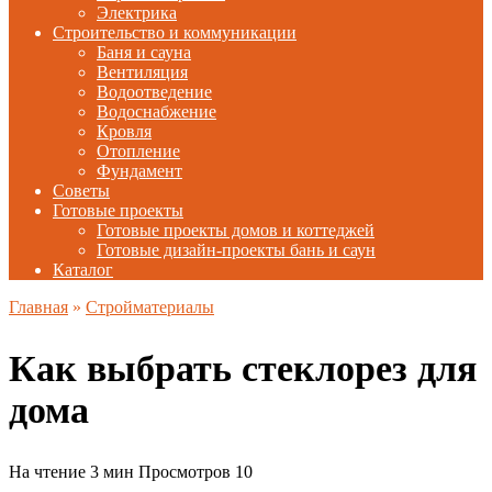
Электрика
Строительство и коммуникации
Баня и сауна
Вентиляция
Водоотведение
Водоснабжение
Кровля
Отопление
Фундамент
Советы
Готовые проекты
Готовые проекты домов и коттеджей
Готовые дизайн-проекты бань и саун
Каталог
Главная
»
Стройматериалы
Как выбрать стеклорез для
дома
На чтение
3 мин
Просмотров
10