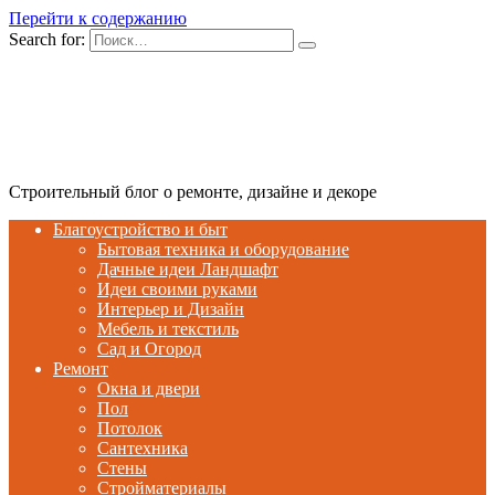
Перейти к содержанию
Search for:
Строительный блог о ремонте, дизайне и декоре
Благоустройство и быт
Бытовая техника и оборудование
Дачные идеи Ландшафт
Идеи своими руками
Интерьер и Дизайн
Мебель и текстиль
Сад и Огород
Ремонт
Окна и двери
Пол
Потолок
Сантехника
Стены
Стройматериалы