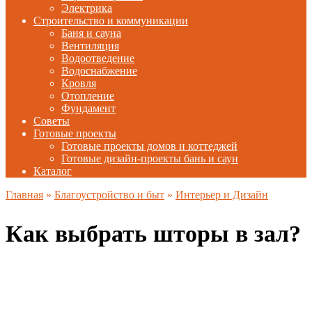
Электрика
Строительство и коммуникации
Баня и сауна
Вентиляция
Водоотведение
Водоснабжение
Кровля
Отопление
Фундамент
Советы
Готовые проекты
Готовые проекты домов и коттеджей
Готовые дизайн-проекты бань и саун
Каталог
Главная
»
Благоустройство и быт
»
Интерьер и Дизайн
Как выбрать шторы в зал?