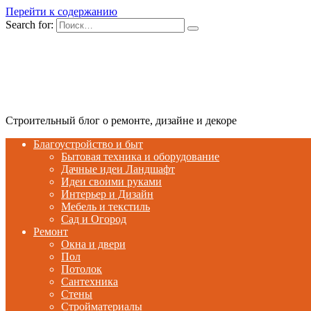
Перейти к содержанию
Search for:
Строительный блог о ремонте, дизайне и декоре
Благоустройство и быт
Бытовая техника и оборудование
Дачные идеи Ландшафт
Идеи своими руками
Интерьер и Дизайн
Мебель и текстиль
Сад и Огород
Ремонт
Окна и двери
Пол
Потолок
Сантехника
Стены
Стройматериалы