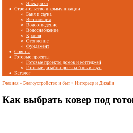
Электрика
Строительство и коммуникации
Баня и сауна
Вентиляция
Водоотведение
Водоснабжение
Кровля
Отопление
Фундамент
Советы
Готовые проекты
Готовые проекты домов и коттеджей
Готовые дизайн-проекты бань и саун
Каталог
Главная
»
Благоустройство и быт
»
Интерьер и Дизайн
Как выбрать ковер под гот