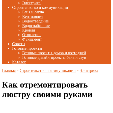
Электрика
Строительство и коммуникации
Баня и сауна
Вентиляция
Водоотведение
Водоснабжение
Кровля
Отопление
Фундамент
Советы
Готовые проекты
Готовые проекты домов и коттеджей
Готовые дизайн-проекты бань и саун
Каталог
Главная
»
Строительство и коммуникации
»
Электрика
Как отремонтировать
люстру своими руками