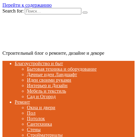
Перейти к содержанию
Search for:
Строительный блог о ремонте, дизайне и декоре
Благоустройство и быт
Бытовая техника и оборудование
Дачные идеи Ландшафт
Идеи своими руками
Интерьер и Дизайн
Мебель и текстиль
Сад и Огород
Ремонт
Окна и двери
Пол
Потолок
Сантехника
Стены
Стройматериалы