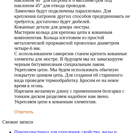
наклоном 90° для патрона и 6 миллиметров под
наклоном 45° для отвода проводов.
Лампочки будут подключены параллельно. Для
крепления патронов других способов предпринимать не
требуется, достаточно будет дюбелей.
Кованные детали для декора люстры.
Мастерим кольца для крепежа цепи к кованным
компонентам. Кольца изготовим из простой
металлической проржавелой проволоки диаметром
четыре-6 мм.
С использованием саморезов станем крепить кованные
элементы для люстре. В будущем мы их замаскируем
черным битуминозным специальным лаком.
Укрепляем цепи. Мы будем использовать обычную
покрытую цинком цепь. Для создания ей старинного
вида проведем термообработку. Бросим ее на некое
время в огонь.
Нарезаем желаемую длину с применением болгарки с
тонким диском разделяем надобное нам звено.
Укрепляем цепи к кованным элементам.
Ответить
Свежие записи
Пенополистирол для утепления: свойства, виды и