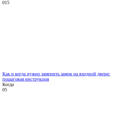
0
15
Как и когда нужно заменить замок на входной двери:
пошаговая инструкция
Когда
0
5