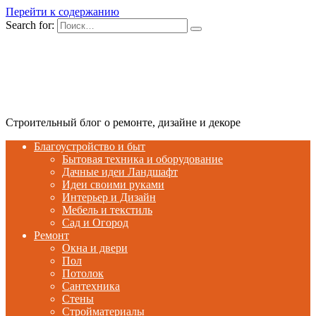
Перейти к содержанию
Search for:
Строительный блог о ремонте, дизайне и декоре
Благоустройство и быт
Бытовая техника и оборудование
Дачные идеи Ландшафт
Идеи своими руками
Интерьер и Дизайн
Мебель и текстиль
Сад и Огород
Ремонт
Окна и двери
Пол
Потолок
Сантехника
Стены
Стройматериалы