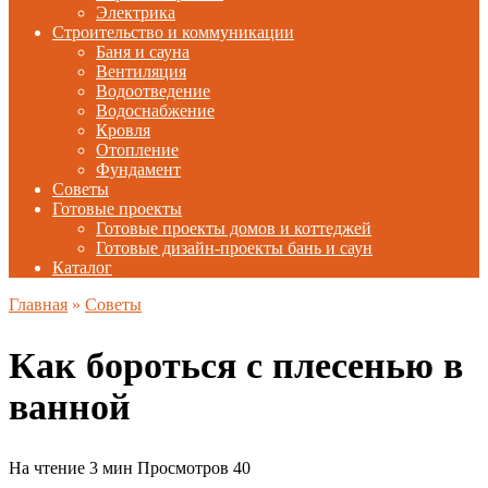
Электрика
Строительство и коммуникации
Баня и сауна
Вентиляция
Водоотведение
Водоснабжение
Кровля
Отопление
Фундамент
Советы
Готовые проекты
Готовые проекты домов и коттеджей
Готовые дизайн-проекты бань и саун
Каталог
Главная
»
Советы
Как бороться с плесенью в
ванной
На чтение
3 мин
Просмотров
40