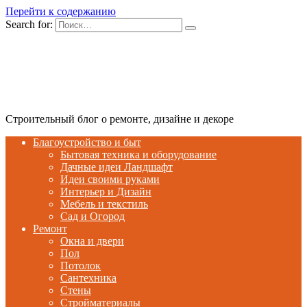
Перейти к содержанию
Search for:
Строительный блог о ремонте, дизайне и декоре
Благоустройство и быт
Бытовая техника и оборудование
Дачные идеи Ландшафт
Идеи своими руками
Интерьер и Дизайн
Мебель и текстиль
Сад и Огород
Ремонт
Окна и двери
Пол
Потолок
Сантехника
Стены
Стройматериалы