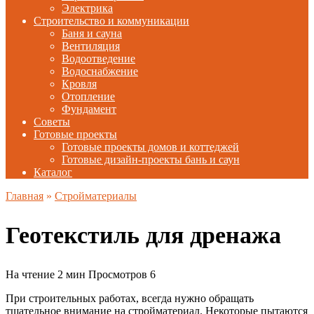
Электрика
Строительство и коммуникации
Баня и сауна
Вентиляция
Водоотведение
Водоснабжение
Кровля
Отопление
Фундамент
Советы
Готовые проекты
Готовые проекты домов и коттеджей
Готовые дизайн-проекты бань и саун
Каталог
Главная
»
Стройматериалы
Геотекстиль для дренажа
На чтение
2 мин
Просмотров
6
При строительных работах, всегда нужно обращать
тщательное внимание на стройматериал. Некоторые пытаются