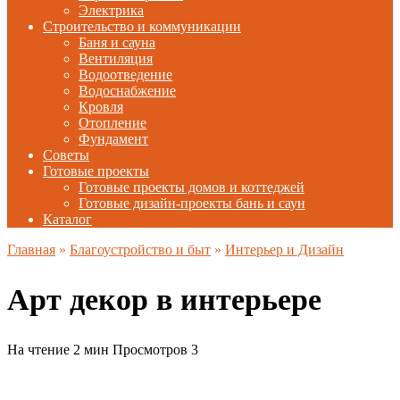
Электрика
Строительство и коммуникации
Баня и сауна
Вентиляция
Водоотведение
Водоснабжение
Кровля
Отопление
Фундамент
Советы
Готовые проекты
Готовые проекты домов и коттеджей
Готовые дизайн-проекты бань и саун
Каталог
Главная
»
Благоустройство и быт
»
Интерьер и Дизайн
Арт декор в интерьере
На чтение
2 мин
Просмотров
3