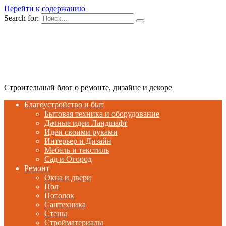
Перейти к содержанию
Search for:
Строительный блог о ремонте, дизайне и декоре
Благоустройство и быт
Бытовая техника и оборудование
Дачные идеи Ландшафт
Идеи своими руками
Интерьер и Дизайн
Мебель и текстиль
Сад и Огород
Ремонт
Окна и двери
Пол
Потолок
Сантехника
Стены
Стройматериалы