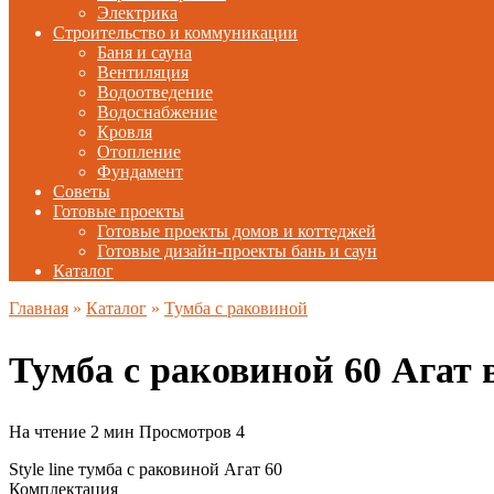
Электрика
Строительство и коммуникации
Баня и сауна
Вентиляция
Водоотведение
Водоснабжение
Кровля
Отопление
Фундамент
Советы
Готовые проекты
Готовые проекты домов и коттеджей
Готовые дизайн-проекты бань и саун
Каталог
Главная
»
Каталог
»
Тумба с раковиной
Тумба с раковиной 60 Агат в
На чтение
2 мин
Просмотров
4
Style line тумба с раковиной Агат 60
Комплектация