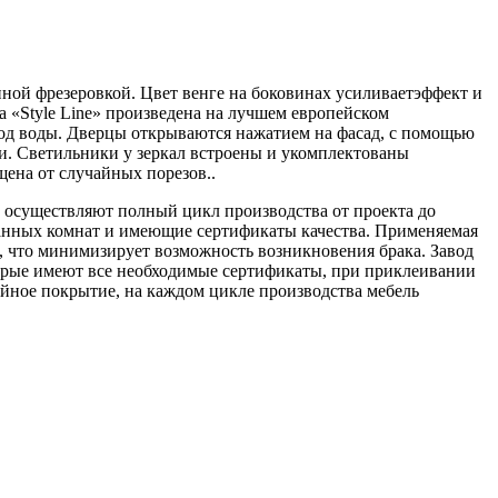
ной фрезеровкой. Цвет венге на боковинах усиливаетэффект и
нда «Style Line» произведена на лучшем европейском
од воды. Дверцы открываются нажатием на фасад, с помощью
и. Светильники у зеркал встроены и укомплектованы
ена от случайных порезов..
и осуществляют полный цикл производства от проекта до
ванных комнат и имеющие сертификаты качества. Применяемая
, что минимизирует возможность возникновения брака. Завод
орые имеют все необходимые сертификаты, при приклеивании
йное покрытие, на каждом цикле производства мебель