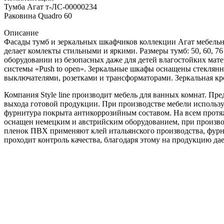
Тумба Агат т-ЛС-00000234
Раковина Quadro 60
Описание
Фасады тумб и зеркальных шкафчиков коллекции Агат мебельно
делает комлекты стильными и яркими. Размеры тумб: 50, 60, 76 и
оборудовании из безопасных даже для детей влагостойких ма
системы «Push to open». Зеркальные шкафы оснащены стеклян
выключателями, розетками и трансформаторами. Зеркальная кр
Компания Style line производит мебель для ванных комнат. П
выхода готовой продукции. При производстве мебели использ
фурнитура покрыта антикоррозийным составом. На всем протяж
оснащен немецким и австрийским оборудованием, при произво
пленок ПВХ применяют клей итальянского производства, фурни
проходит контроль качества, благодаря этому на продукцию дае