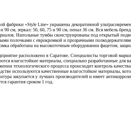
й фабрики «Style Line» украшены декоративной ультрасовремен
 90 см, зеркал: 50, 60, 75 и 90 см, пенал 36 см. Вся мебель бре
териалов. Напольные тумбы сконструированы под открытый подв
ными полочками с еврокромкой и прозрачными полкодержателям
омка обработана на высокоточным оборудовании фацетом, защищ
редприятие расположено в Саратове. Специалисты торговой марк
уются влагостойкие материалы, специально разработанные для 
ении технологического процесса происходит контроль качества
дстве используются качественные влагостойкие материалы, кот
тура закупается у лучших производителей и имеет антикоррози
тся гарантия сроком 1 год.