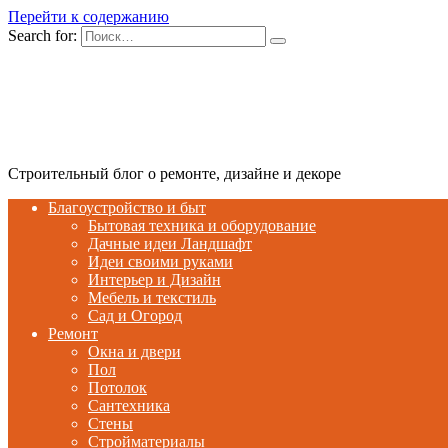
Перейти к содержанию
Search for:
Строительный блог о ремонте, дизайне и декоре
Благоустройство и быт
Бытовая техника и оборудование
Дачные идеи Ландшафт
Идеи своими руками
Интерьер и Дизайн
Мебель и текстиль
Сад и Огород
Ремонт
Окна и двери
Пол
Потолок
Сантехника
Стены
Стройматериалы