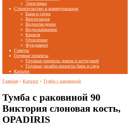
Электрика
Строительство и коммуникации
Баня и сауна
Вентиляция
Водоотведение
Водоснабжение
Кровля
Отопление
Фундамент
Советы
Готовые проекты
Готовые проекты домов и коттеджей
Готовые дизайн-проекты бань и саун
Каталог
Главная
»
Каталог
»
Тумба с раковиной
Тумба с раковиной 90
Виктория слоновая кость,
OPADIRIS