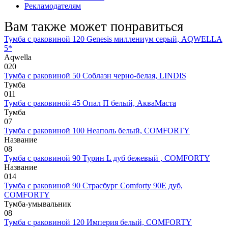
Рекламодателям
Вам также может понравиться
Тумба с раковиной 120 Genesis миллениум серый, AQWELLA
5*
Aqwella
0
20
Тумба с раковиной 50 Соблазн черно-белая, LINDIS
Тумба
0
11
Тумба с раковиной 45 Опал П белый, АкваМаста
Тумба
0
7
Тумба с раковиной 100 Неаполь белый, COMFORTY
Название
0
8
Тумба с раковиной 90 Турин L дуб бежевый , COMFORTY
Название
0
14
Тумба с раковиной 90 Страсбург Comforty 90E дуб,
COMFORTY
Тумба-умывальник
0
8
Тумба с раковиной 120 Империя белый, COMFORTY