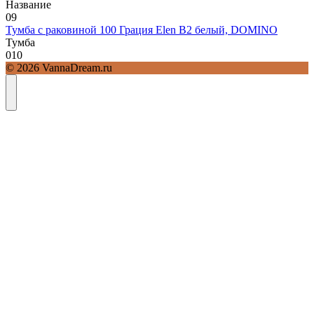
Название
0
9
Тумба с раковиной 100 Грация Elen В2 белый, DOMINO
Тумба
0
10
© 2026 VannaDream.ru