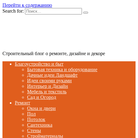
Перейти к содержанию
Search for:
Строительный блог о ремонте, дизайне и декоре
Благоустройство и быт
Бытовая техника и оборудование
Дачные идеи Ландшафт
Идеи своими руками
Интерьер и Дизайн
Мебель и текстиль
Сад и Огород
Ремонт
Окна и двери
Пол
Потолок
Сантехника
Стены
Стройматериалы