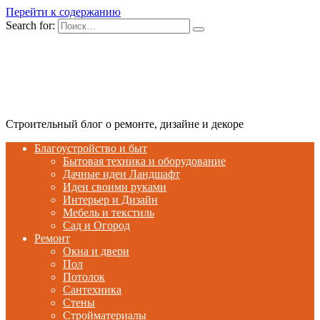
Перейти к содержанию
Search for:
Строительный блог о ремонте, дизайне и декоре
Благоустройство и быт
Бытовая техника и оборудование
Дачные идеи Ландшафт
Идеи своими руками
Интерьер и Дизайн
Мебель и текстиль
Сад и Огород
Ремонт
Окна и двери
Пол
Потолок
Сантехника
Стены
Стройматериалы