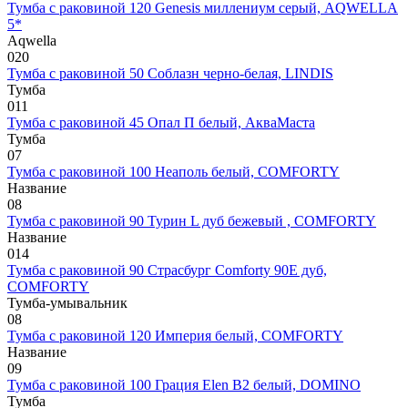
Тумба с раковиной 120 Genesis миллениум серый, AQWELLA
5*
Aqwella
0
20
Тумба с раковиной 50 Соблазн черно-белая, LINDIS
Тумба
0
11
Тумба с раковиной 45 Опал П белый, АкваМаста
Тумба
0
7
Тумба с раковиной 100 Неаполь белый, COMFORTY
Название
0
8
Тумба с раковиной 90 Турин L дуб бежевый , COMFORTY
Название
0
14
Тумба с раковиной 90 Страсбург Comforty 90E дуб,
COMFORTY
Тумба-умывальник
0
8
Тумба с раковиной 120 Империя белый, COMFORTY
Название
0
9
Тумба с раковиной 100 Грация Elen В2 белый, DOMINO
Тумба