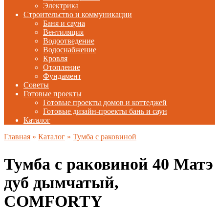
Электрика
Строительство и коммуникации
Баня и сауна
Вентиляция
Водоотведение
Водоснабжение
Кровля
Отопление
Фундамент
Советы
Готовые проекты
Готовые проекты домов и коттеджей
Готовые дизайн-проекты бань и саун
Каталог
Главная
»
Каталог
»
Тумба с раковиной
Тумба с раковиной 40 Матэ
дуб дымчатый,
COMFORTY