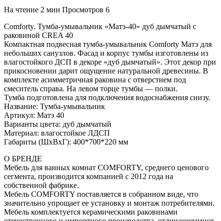
На чтение
2 мин
Просмотров
6
Comforty. Тумба-умывальник «Матэ-40» дуб дымчатый с
раковиной CREA 40
Компактная подвесная тумба-умывальник Comforty Матэ для
небольших санузлов. Фасад и корпус тумбы изготовлены из
влагостойкого ДСП в декоре «дуб дымчатый». Этот декор при
прикосновении дарит ощущение натуральной древесины. В
комплекте асимметричная раковина с отверстием под
смеситель справа. На левом торце тумбы — полки.
Тумба подготовлена для подключения водоснабжения снизу.
Название: Тумба-умывальник
Артикул: Матэ 40
Варианты цвета: дуб дымчатый
Материал: влагостойкое ЛДСП
Габариты (ШхВхГ): 400*700*220 мм
О БРЕНДЕ
Мебель для ванных комнат COMFORTY, среднего ценового
сегмента, производится компанией с 2012 года на
собственной фабрике.
Мебель COMFORTY поставляется в собранном виде, что
значительно упрощает ее установку и монтаж потребителями.
Мебель комплектуется керамическими раковинами
отечественного и импортного производства, отличающимися