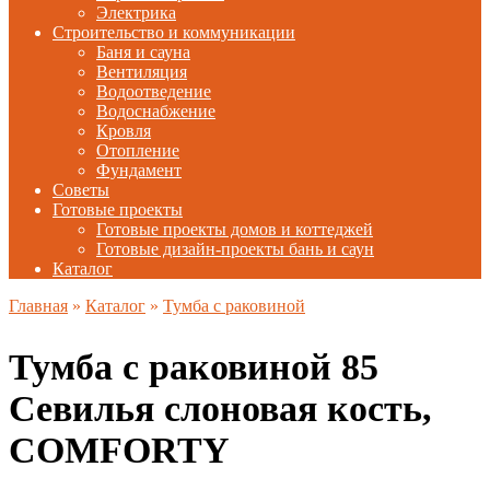
Электрика
Строительство и коммуникации
Баня и сауна
Вентиляция
Водоотведение
Водоснабжение
Кровля
Отопление
Фундамент
Советы
Готовые проекты
Готовые проекты домов и коттеджей
Готовые дизайн-проекты бань и саун
Каталог
Главная
»
Каталог
»
Тумба с раковиной
Тумба с раковиной 85
Севилья слоновая кость,
COMFORTY