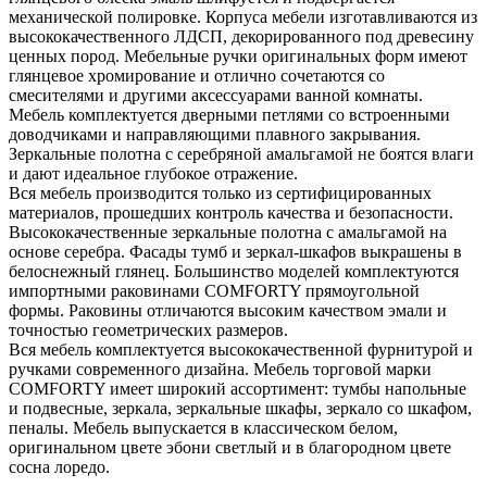
механической полировке. Корпуса мебели изготавливаются из
высококачественного ЛДСП, декорированного под древесину
ценных пород. Мебельные ручки оригинальных форм имеют
глянцевое хромирование и отлично сочетаются со
смесителями и другими аксессуарами ванной комнаты.
Мебель комплектуется дверными петлями со встроенными
доводчиками и направляющими плавного закрывания.
Зеркальные полотна с серебряной амальгамой не боятся влаги
и дают идеальное глубокое отражение.
Вся мебель производится только из сертифицированных
материалов, прошедших контроль качества и безопасности.
Высококачественные зеркальные полотна с амальгамой на
основе серебра. Фасады тумб и зеркал-шкафов выкрашены в
белоснежный глянец. Большинство моделей комплектуются
импортными раковинами COMFORTY прямоугольной
формы. Раковины отличаются высоким качеством эмали и
точностью геометрических размеров.
Вся мебель комплектуется высококачественной фурнитурой и
ручками современного дизайна. Мебель торговой марки
COMFORTY имеет широкий ассортимент: тумбы напольные
и подвесные, зеркала, зеркальные шкафы, зеркало со шкафом,
пеналы. Мебель выпускается в классическом белом,
оригинальном цвете эбони светлый и в благородном цвете
сосна лоредо.