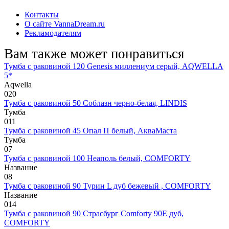
Контакты
О сайте VannaDream.ru
Рекламодателям
Вам также может понравиться
Тумба с раковиной 120 Genesis миллениум серый, AQWELLA
5*
Aqwella
0
20
Тумба с раковиной 50 Соблазн черно-белая, LINDIS
Тумба
0
11
Тумба с раковиной 45 Опал П белый, АкваМаста
Тумба
0
7
Тумба с раковиной 100 Неаполь белый, COMFORTY
Название
0
8
Тумба с раковиной 90 Турин L дуб бежевый , COMFORTY
Название
0
14
Тумба с раковиной 90 Страсбург Comforty 90E дуб,
COMFORTY