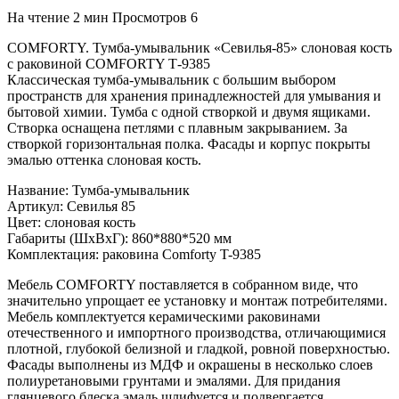
На чтение
2 мин
Просмотров
6
COMFORTY. Тумба-умывальник «Севилья-85» слоновая кость
с раковиной COMFORTY Т-9385
Классическая тумба-умывальник с большим выбором
пространств для хранения принадлежностей для умывания и
бытовой химии. Тумба с одной створкой и двумя ящиками.
Створка оснащена петлями с плавным закрыванием. За
створкой горизонтальная полка. Фасады и корпус покрыты
эмалью оттенка слоновая кость.
Название: Тумба-умывальник
Артикул: Севилья 85
Цвет: слоновая кость
Габариты (ШхВхГ): 860*880*520 мм
Комплектация: раковина Comforty T-9385
Мебель COMFORTY поставляется в собранном виде, что
значительно упрощает ее установку и монтаж потребителями.
Мебель комплектуется керамическими раковинами
отечественного и импортного производства, отличающимися
плотной, глубокой белизной и гладкой, ровной поверхностью.
Фасады выполнены из МДФ и окрашены в несколько слоев
полиуретановыми грунтами и эмалями. Для придания
глянцевого блеска эмаль шлифуется и подвергается