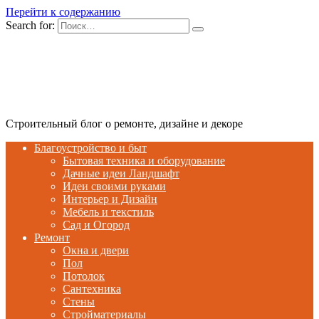
Перейти к содержанию
Search for:
Строительный блог о ремонте, дизайне и декоре
Благоустройство и быт
Бытовая техника и оборудование
Дачные идеи Ландшафт
Идеи своими руками
Интерьер и Дизайн
Мебель и текстиль
Сад и Огород
Ремонт
Окна и двери
Пол
Потолок
Сантехника
Стены
Стройматериалы