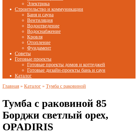
Электрика
Строительство и коммуникации
Баня и сауна
Вентиляция
Водоотведение
Водоснабжение
Кровля
Отопление
Фундамент
Советы
Готовые проекты
Готовые проекты домов и коттеджей
Готовые дизайн-проекты бань и саун
Каталог
Главная
»
Каталог
»
Тумба с раковиной
Тумба с раковиной 85
Борджи светлый орех,
OPADIRIS