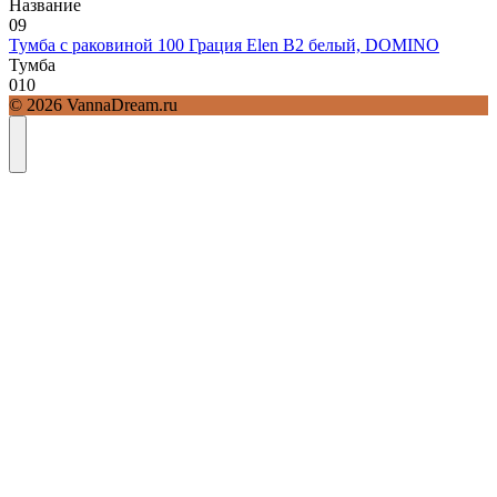
Название
0
9
Тумба с раковиной 100 Грация Elen В2 белый, DOMINO
Тумба
0
10
© 2026 VannaDream.ru