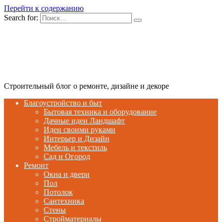
Перейти к содержанию
Search for:
Строительный блог о ремонте, дизайне и декоре
Благоустройство и быт
Бытовая техника и оборудование
Дачные идеи Ландшафт
Идеи своими руками
Интерьер и Дизайн
Мебель и текстиль
Сад и Огород
Ремонт
Окна и двери
Пол
Потолок
Сантехника
Стены
Стройматериалы