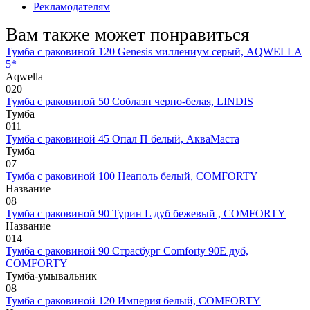
Рекламодателям
Вам также может понравиться
Тумба с раковиной 120 Genesis миллениум серый, AQWELLA
5*
Aqwella
0
20
Тумба с раковиной 50 Соблазн черно-белая, LINDIS
Тумба
0
11
Тумба с раковиной 45 Опал П белый, АкваМаста
Тумба
0
7
Тумба с раковиной 100 Неаполь белый, COMFORTY
Название
0
8
Тумба с раковиной 90 Турин L дуб бежевый , COMFORTY
Название
0
14
Тумба с раковиной 90 Страсбург Comforty 90E дуб,
COMFORTY
Тумба-умывальник
0
8
Тумба с раковиной 120 Империя белый, COMFORTY