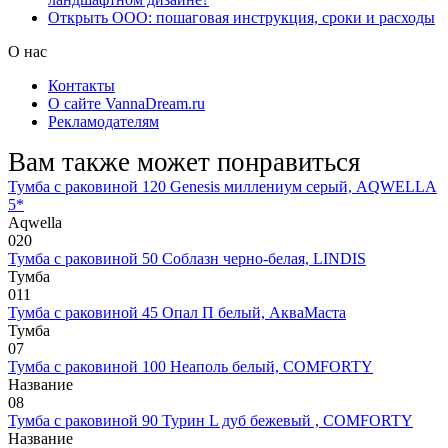
Открыть ООО: пошаговая инструкция, сроки и расходы
О нас
Контакты
О сайте VannaDream.ru
Рекламодателям
Вам также может понравиться
Тумба с раковиной 120 Genesis миллениум серый, AQWELLA
5*
Aqwella
0
20
Тумба с раковиной 50 Соблазн черно-белая, LINDIS
Тумба
0
11
Тумба с раковиной 45 Опал П белый, АкваМаста
Тумба
0
7
Тумба с раковиной 100 Неаполь белый, COMFORTY
Название
0
8
Тумба с раковиной 90 Турин L дуб бежевый , COMFORTY
Название