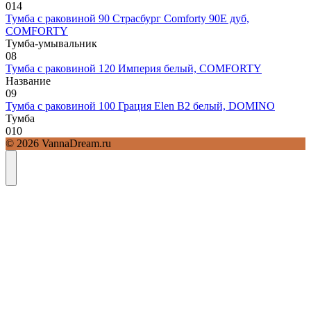
0
14
Тумба с раковиной 90 Страсбург Comforty 90E дуб,
COMFORTY
Тумба-умывальник
0
8
Тумба с раковиной 120 Империя белый, COMFORTY
Название
0
9
Тумба с раковиной 100 Грация Elen В2 белый, DOMINO
Тумба
0
10
© 2026 VannaDream.ru