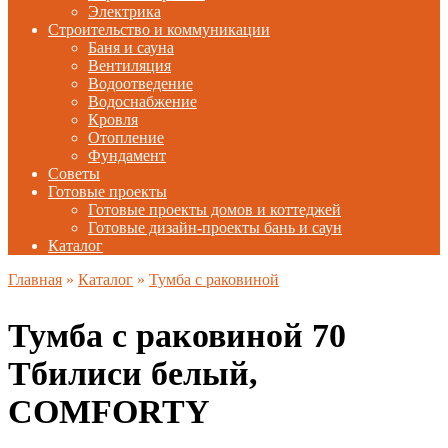
Электрика
Строительство и коммуникации
Баня и сауна
Вентиляция
Водоотведение
Водоснабжение
Кровля
Отопление
Фундамент
Советы
Готовые проекты
Готовые проекты домов и коттеджей
Готовые дизайн-проекты бань и саун
Каталог
Главная
»
Каталог
»
Тумба с раковиной
Тумба с раковиной 70
Тбилиси белый,
COMFORTY