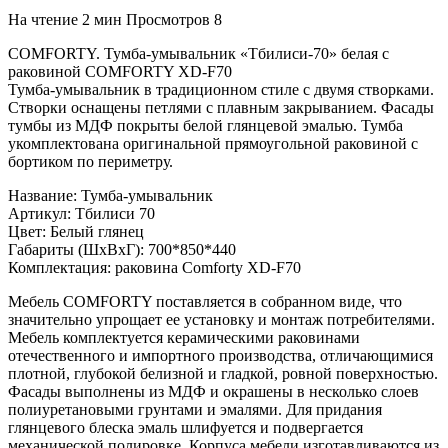
На чтение
2 мин
Просмотров
8
COMFORTY. Тумба-умывальник «Тбилиси-70» белая с
раковиной COMFORTY XD-F70
Тумба-умывальник в традиционном стиле с двумя створками.
Створки оснащены петлями с плавным закрыванием. Фасады
тумбы из МДФ покрыты белой глянцевой эмалью. Тумба
укомплектована оригинальной прямоугольной раковиной с
бортиком по периметру.
Название: Тумба-умывальник
Артикул: Тбилиси 70
Цвет: Белый глянец
Габариты (ШхВхГ): 700*850*440
Комплектация: раковина Comforty XD-F70
Мебель COMFORTY поставляется в собранном виде, что
значительно упрощает ее установку и монтаж потребителями.
Мебель комплектуется керамическими раковинами
отечественного и импортного производства, отличающимися
плотной, глубокой белизной и гладкой, ровной поверхностью.
Фасады выполнены из МДФ и окрашены в несколько слоев
полиуретановыми грунтами и эмалями. Для придания
глянцевого блеска эмаль шлифуется и подвергается
механической полировке. Корпуса мебели изготавливаются из