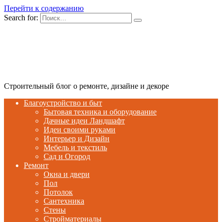
Перейти к содержанию
Search for:
Строительный блог о ремонте, дизайне и декоре
Благоустройство и быт
Бытовая техника и оборудование
Дачные идеи Ландшафт
Идеи своими руками
Интерьер и Дизайн
Мебель и текстиль
Сад и Огород
Ремонт
Окна и двери
Пол
Потолок
Сантехника
Стены
Стройматериалы