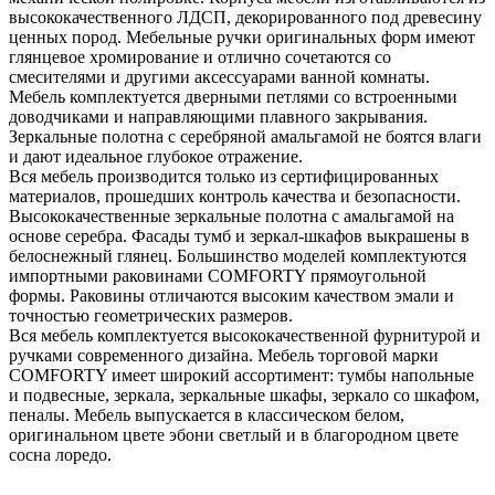
высококачественного ЛДСП, декорированного под древесину
ценных пород. Мебельные ручки оригинальных форм имеют
глянцевое хромирование и отлично сочетаются со
смесителями и другими аксессуарами ванной комнаты.
Мебель комплектуется дверными петлями со встроенными
доводчиками и направляющими плавного закрывания.
Зеркальные полотна с серебряной амальгамой не боятся влаги
и дают идеальное глубокое отражение.
Вся мебель производится только из сертифицированных
материалов, прошедших контроль качества и безопасности.
Высококачественные зеркальные полотна с амальгамой на
основе серебра. Фасады тумб и зеркал-шкафов выкрашены в
белоснежный глянец. Большинство моделей комплектуются
импортными раковинами COMFORTY прямоугольной
формы. Раковины отличаются высоким качеством эмали и
точностью геометрических размеров.
Вся мебель комплектуется высококачественной фурнитурой и
ручками современного дизайна. Мебель торговой марки
COMFORTY имеет широкий ассортимент: тумбы напольные
и подвесные, зеркала, зеркальные шкафы, зеркало со шкафом,
пеналы. Мебель выпускается в классическом белом,
оригинальном цвете эбони светлый и в благородном цвете
сосна лоредо.