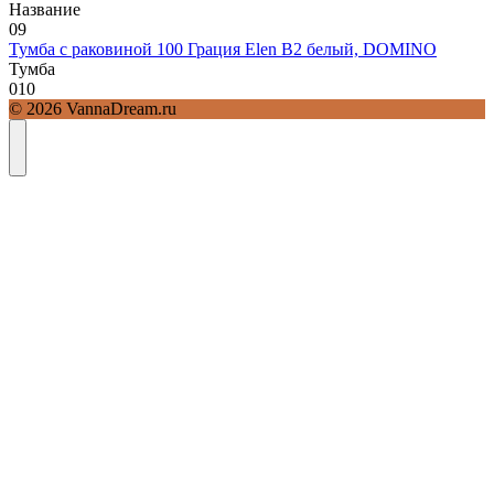
Название
0
9
Тумба с раковиной 100 Грация Elen В2 белый, DOMINO
Тумба
0
10
© 2026 VannaDream.ru