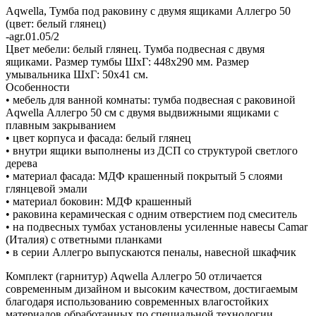
Aqwella, Тумба под раковину с двумя ящиками Аллегро 50
(цвет: белый глянец)
-agr.01.05/2
Цвет мебели: белый глянец. Тумба подвесная с двумя
ящиками. Размер тумбы ШхГ: 448х290 мм. Размер
умывальника ШхГ: 50х41 см.
Особенности
• мебель для ванной комнаты: тумба подвесная с раковиной
Aqwella Аллегро 50 см с двумя выдвижными ящиками с
плавным закрыванием
• цвет корпуса и фасада: белый глянец
• внутри ящики выполнены из ДСП со структурой светлого
дерева
• материал фасада: МДФ крашенный покрытый 5 слоями
глянцевой эмали
• материал боковин: МДФ крашенный
• раковина керамическая с одним отверстием под смеситель
• на подвесных тумбах установлены усиленные навесы Camar
(Италия) с ответными планками
• в серии Аллегро выпускаются пеналы, навесной шкафчик
Комплект (гарнитур) Aqwella Аллегро 50 отличается
современным дизайном и высоким качеством, достигаемым
благодаря использованию современных влагостойких
материалов обработанных по специальной технологии,