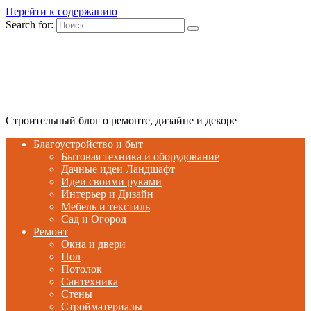
Перейти к содержанию
Search for:
Строительный блог о ремонте, дизайне и декоре
Благоустройство и быт
Бытовая техника и оборудование
Дачные идеи Ландшафт
Идеи своими руками
Интерьер и Дизайн
Мебель и текстиль
Сад и Огород
Ремонт
Окна и двери
Пол
Потолок
Сантехника
Стены
Стройматериалы