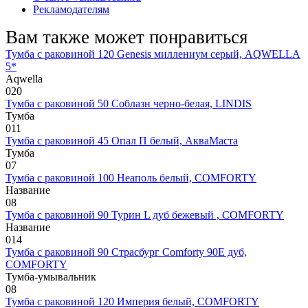
Рекламодателям
Вам также может понравиться
Тумба с раковиной 120 Genesis миллениум серый, AQWELLA
5*
Aqwella
0
20
Тумба с раковиной 50 Соблазн черно-белая, LINDIS
Тумба
0
11
Тумба с раковиной 45 Опал П белый, АкваМаста
Тумба
0
7
Тумба с раковиной 100 Неаполь белый, COMFORTY
Название
0
8
Тумба с раковиной 90 Турин L дуб бежевый , COMFORTY
Название
0
14
Тумба с раковиной 90 Страсбург Comforty 90E дуб,
COMFORTY
Тумба-умывальник
0
8
Тумба с раковиной 120 Империя белый, COMFORTY