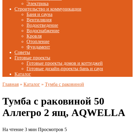
Электрика
Строительство и коммуникации
Баня и сауна
Вентиляция
Водоотведение
Водоснабжение
Кровля
Отопление
Фундамент
Советы
Готовые проекты
Готовые проекты домов и коттеджей
Готовые дизайн-проекты бань и саун
Каталог
Главная
»
Каталог
»
Тумба с раковиной
Тумба с раковиной 50
Аллегро 2 ящ, AQWELLA
На чтение
3 мин
Просмотров
5