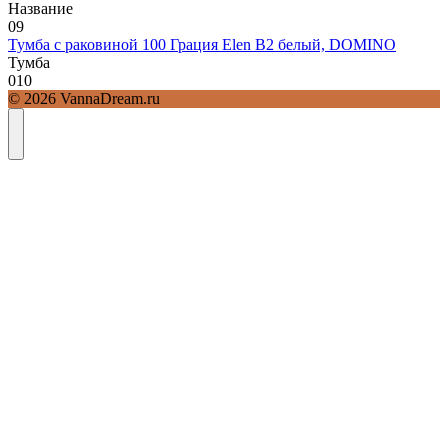
Название
0
9
Тумба с раковиной 100 Грация Elen В2 белый, DOMINO
Тумба
0
10
© 2026 VannaDream.ru