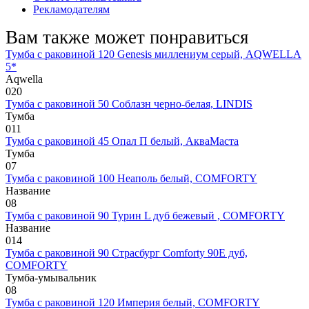
Рекламодателям
Вам также может понравиться
Тумба с раковиной 120 Genesis миллениум серый, AQWELLA
5*
Aqwella
0
20
Тумба с раковиной 50 Соблазн черно-белая, LINDIS
Тумба
0
11
Тумба с раковиной 45 Опал П белый, АкваМаста
Тумба
0
7
Тумба с раковиной 100 Неаполь белый, COMFORTY
Название
0
8
Тумба с раковиной 90 Турин L дуб бежевый , COMFORTY
Название
0
14
Тумба с раковиной 90 Страсбург Comforty 90E дуб,
COMFORTY
Тумба-умывальник
0
8
Тумба с раковиной 120 Империя белый, COMFORTY