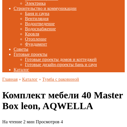
Электрика
Строительство и коммуникации
Баня и сауна
Вентиляция
Водоотведение
Водоснабжение
Кровля
Отопление
Фундамент
Советы
Готовые проекты
Готовые проекты домов и коттеджей
Готовые дизайн-проекты бань и саун
Каталог
Главная
»
Каталог
»
Тумба с раковиной
Комплект мебели 40 Master
Box leon, AQWELLA
На чтение
2 мин
Просмотров
4