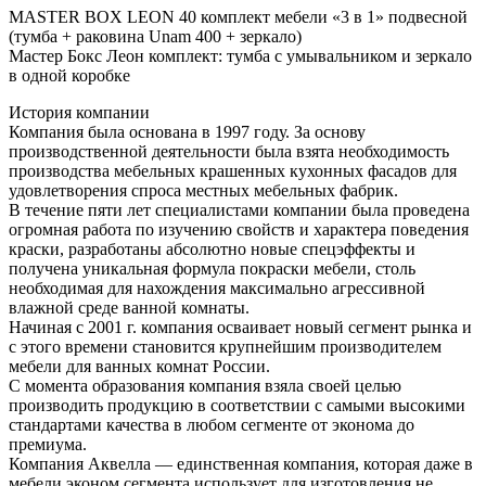
MASTER BOX LEON 40 комплект мебели «3 в 1» подвесной
(тумба + раковина Unam 400 + зеркало)
Мастер Бокс Леон комплект: тумба с умывальником и зеркало
в одной коробке
История компании
Компания была основана в 1997 году. За основу
производственной деятельности была взята необходимость
производства мебельных крашенных кухонных фасадов для
удовлетворения спроса местных мебельных фабрик.
В течение пяти лет специалистами компании была проведена
огромная работа по изучению свойств и характера поведения
краски, разработаны абсолютно новые спецэффекты и
получена уникальная формула покраски мебели, столь
необходимая для нахождения максимально агрессивной
влажной среде ванной комнаты.
Начиная с 2001 г. компания осваивает новый сегмент рынка и
с этого времени становится крупнейшим производителем
мебели для ванных комнат России.
С момента образования компания взяла своей целью
производить продукцию в соответствии с самыми высокими
стандартами качества в любом сегменте от эконома до
премиума.
Компания Аквелла — единственная компания, которая даже в
мебели эконом сегмента использует для изготовления не