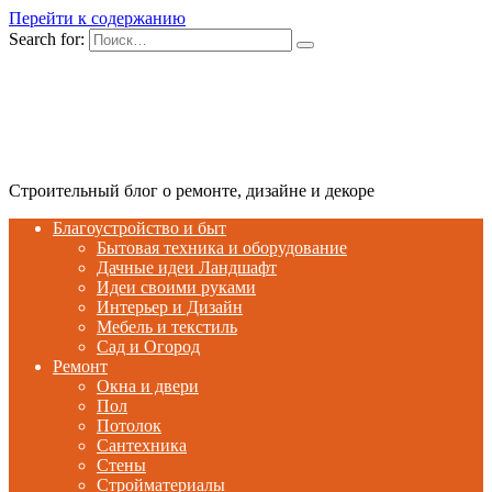
Перейти к содержанию
Search for:
Строительный блог о ремонте, дизайне и декоре
Благоустройство и быт
Бытовая техника и оборудование
Дачные идеи Ландшафт
Идеи своими руками
Интерьер и Дизайн
Мебель и текстиль
Сад и Огород
Ремонт
Окна и двери
Пол
Потолок
Сантехника
Стены
Стройматериалы