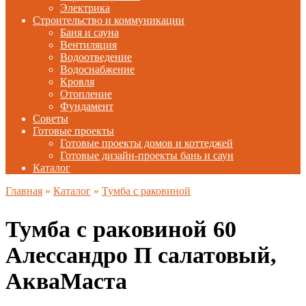
Электрика
Строительство и коммуникации
Баня и сауна
Вентиляция
Водоотведение
Водоснабжение
Кровля
Отопление
Фундамент
Советы
Готовые проекты
Готовые проекты домов и коттеджей
Готовые дизайн-проекты бань и саун
Каталог
Главная
»
Каталог
»
Тумба с раковиной
Тумба с раковиной 60
Алессандро П салатовый,
АкваМаста