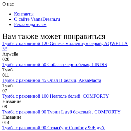
О нас
Контакты
О сайте VannaDream.ru
Рекламодателям
Вам также может понравиться
Тумба с раковиной 120 Genesis миллениум серый, AQWELLA
5*
Aqwella
0
20
Тумба с раковиной 50 Соблазн черно-белая, LINDIS
Тумба
0
11
Тумба с раковиной 45 Опал П белый, АкваМаста
Тумба
0
7
Тумба с раковиной 100 Неаполь белый, COMFORTY
Название
0
8
Тумба с раковиной 90 Турин L дуб бежевый , COMFORTY
Название
0
14
Тумба с раковиной 90 Страсбург Comforty 90E дуб,