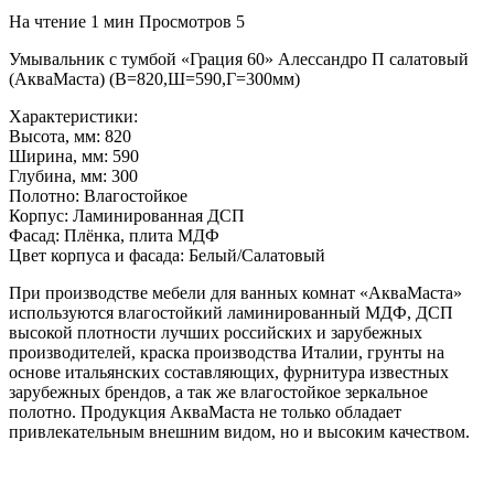
На чтение
1 мин
Просмотров
5
Умывальник с тумбой «Грация 60» Алессандро П салатовый
(АкваМаста) (В=820,Ш=590,Г=300мм)
Характеристики:
Высота, мм: 820
Ширина, мм: 590
Глубина, мм: 300
Полотно: Влагостойкое
Корпус: Ламинированная ДСП
Фасад: Плёнка, плита МДФ
Цвет корпуса и фасада: Белый/Салатовый
При производстве мебели для ванных комнат «АкваМаста»
используются влагостойкий ламинированный МДФ, ДСП
высокой плотности лучших российских и зарубежных
производителей, краска производства Италии, грунты на
основе итальянских составляющих, фурнитура известных
зарубежных брендов, а так же влагостойкое зеркальное
полотно. Продукция АкваМаста не только обладает
привлекательным внешним видом, но и высоким качеством.