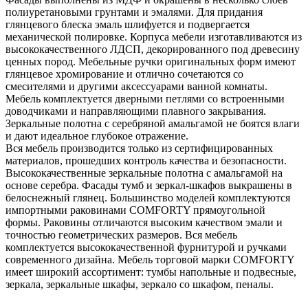
полиуретановыми грунтами и эмалями. Для придания
глянцевого блеска эмаль шлифуется и подвергается
механической полировке. Корпуса мебели изготавливаются из
высококачественного ЛДСП, декорированного под древесину
ценных пород. Мебельные ручки оригинальных форм имеют
глянцевое хромирование и отлично сочетаются со
смесителями и другими аксессуарами ванной комнаты.
Мебель комплектуется дверными петлями со встроенными
доводчиками и направляющими плавного закрывания.
Зеркальные полотна с серебряной амальгамой не боятся влаги
и дают идеальное глубокое отражение.
Вся мебель производится только из сертифицированных
материалов, прошедших контроль качества и безопасности.
Высококачественные зеркальные полотна с амальгамой на
основе серебра. Фасады тумб и зеркал-шкафов выкрашены в
белоснежный глянец. Большинство моделей комплектуются
импортными раковинами COMFORTY прямоугольной
формы. Раковины отличаются высоким качеством эмали и
точностью геометрических размеров. Вся мебель
комплектуется высококачественной фурнитурой и ручками
современного дизайна. Мебель торговой марки COMFORTY
имеет широкий ассортимент: тумбы напольные и подвесные,
зеркала, зеркальные шкафы, зеркало со шкафом, пеналы.