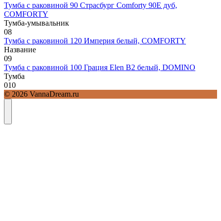
Тумба с раковиной 90 Страсбург Comforty 90E дуб,
COMFORTY
Тумба-умывальник
0
8
Тумба с раковиной 120 Империя белый, COMFORTY
Название
0
9
Тумба с раковиной 100 Грация Elen В2 белый, DOMINO
Тумба
0
10
© 2026 VannaDream.ru