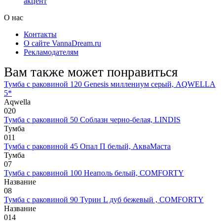
акцент
О нас
Контакты
О сайте VannaDream.ru
Рекламодателям
Вам также может понравиться
Тумба с раковиной 120 Genesis миллениум серый, AQWELLA
5*
Aqwella
0
20
Тумба с раковиной 50 Соблазн черно-белая, LINDIS
Тумба
0
11
Тумба с раковиной 45 Опал П белый, АкваМаста
Тумба
0
7
Тумба с раковиной 100 Неаполь белый, COMFORTY
Название
0
8
Тумба с раковиной 90 Турин L дуб бежевый , COMFORTY
Название
0
14