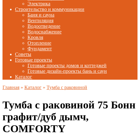
Электрика
Строительство и коммуникации
Баня и сауна
Вентиляция
Водоотведение
Водоснабжение
Кровля
Отопление
Фундамент
Советы
Готовые проекты
Готовые проекты домов и коттеджей
Готовые дизайн-проекты бань и саун
Каталог
Главная
»
Каталог
»
Тумба с раковиной
Тумба с раковиной 75 Бонн
графит/дуб дымч,
COMFORTY