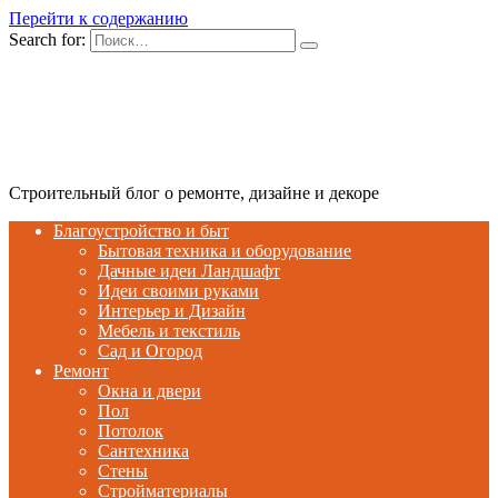
Перейти к содержанию
Search for:
Строительный блог о ремонте, дизайне и декоре
Благоустройство и быт
Бытовая техника и оборудование
Дачные идеи Ландшафт
Идеи своими руками
Интерьер и Дизайн
Мебель и текстиль
Сад и Огород
Ремонт
Окна и двери
Пол
Потолок
Сантехника
Стены
Стройматериалы