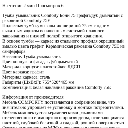
На чтение
2 мин
Просмотров
6
Тумба-умывальник Comforty Бонн 75 графит/дуб дымчатый с
раковиной Comforty 75E
Подвесная тумба-умывальник шириной 75 см с одним
выкатным ящиком оснащенным системой плавного
закрывания и нижней полкой открытого хранения.
В основе тумбы — каркас из стального профиля окрашенный
эмалью цвета графит. Керамическая раковина Comforty 75E из
санфарфора.
Название: Тумба-умывальник
Цвет корпуса и фасада: Дуб дымчатый
Материал корпуса: влагостойкое ЛДСП
Цвет каркаса: графит
Материал каркаса: сталь
Габариты (ШхВхГ): 755*520*465 мм
Комплектация: белая накладная раковина Comforty 75E
Информация от производителя
Мебель COMFORTY поставляется в собранном виде, что
значительно упрощает ее установку и монтаж потребителями.
Мебель комплектуется керамическими раковинами
отечественного и импортного производства, отличающимися
плотной, глубокой белизной и гладкой, ровной поверхностью.
Фасады выполнены из МДФ и окрашены в несколько слоев