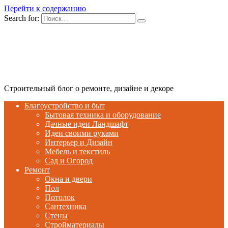
Перейти к содержанию
Search for:
Строительный блог о ремонте, дизайне и декоре
Благоустройство и быт
Бытовая техника и оборудование
Дачные идеи Ландшафт
Идеи своими руками
Интерьер и Дизайн
Мебель и текстиль
Сад и Огород
Ремонт
Окна и двери
Пол
Потолок
Сантехника
Стены
Стройматериалы