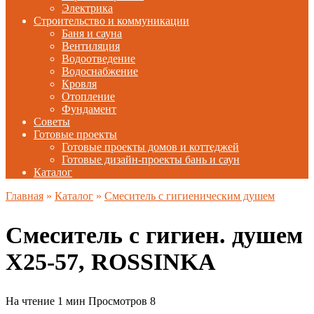
Электрика
Строительство и коммуникации
Баня и сауна
Вентиляция
Водоотведение
Водоснабжение
Кровля
Отопление
Фундамент
Советы
Готовые проекты
Готовые проекты домов и коттеджей
Готовые дизайн-проекты бань и саун
Каталог
Главная
»
Каталог
»
Смеситель с гигиеническим душем
Смеситель с гигиен. душем
X25-57, ROSSINKA
На чтение
1 мин
Просмотров
8