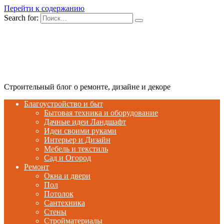
Перейти к содержанию
Search for:
Строительный блог о ремонте, дизайне и декоре
Благоустройство и быт
Бытовая техника и оборудование
Дачные идеи Ландшафт
Идеи своими руками
Интерьер и Дизайн
Мебель и текстиль
Сад и Огород
Ремонт
Окна и двери
Пол
Потолок
Сантехника
Стены
Стройматериалы