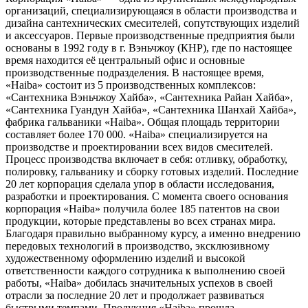
организаций, специализирующаяся в области производства и
дизайна сантехнических смесителей, сопутствующих изделий
и аксессуаров. Первые производственные предприятия были
основаны в 1992 году в г. Вэньчжоу (КНР), где по настоящее
время находится её центральный офис и основные
производственные подразделения. В настоящее время,
«Haiba» состоит из 5 производственных комплексов:
«Сантехника Вэньчжоу Хайба», «Сантехника Райан Хайба»,
«Сантехника Гуандун Хайба», «Сантехника Шанхай Хайба»,
фабрика гальваники «Haiba». Общая площадь территории
составляет более 170 000. «Haiba» специализируется на
производстве и проектировании всех видов смесителей.
Процесс производства включает в себя: отливку, обработку,
полировку, гальванику и сборку готовых изделий. Последние
20 лет корпорация сделала упор в области исследования,
разработки и проектирования. С момента своего основания
корпорация «Haiba» получила более 185 патентов на свои
продукции, которые представлены во всех странах мира.
Благодаря правильно выбранному курсу, а именно внедрению
передовых технологий в производство, эксклюзивному
художественному оформлению изделий и высокой
ответственности каждого сотрудника к выполнению своей
работы, «Haiba» добилась значительных успехов в своей
отрасли за последние 20 лет и продолжает развиваться
быстрыми темпами. Продукция «Haiba» прошла