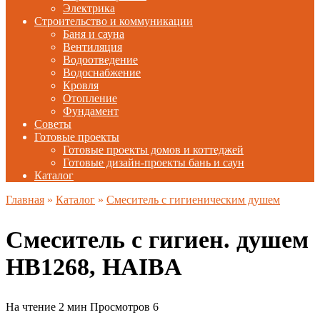
Электрика
Строительство и коммуникации
Баня и сауна
Вентиляция
Водоотведение
Водоснабжение
Кровля
Отопление
Фундамент
Советы
Готовые проекты
Готовые проекты домов и коттеджей
Готовые дизайн-проекты бань и саун
Каталог
Главная
»
Каталог
»
Смеситель с гигиеническим душем
Смеситель с гигиен. душем
HB1268, HAIBA
На чтение
2 мин
Просмотров
6