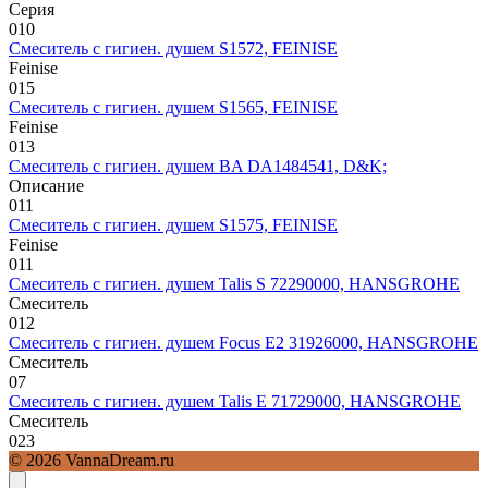
Серия
0
10
Смеситель с гигиен. душем S1572, FEINISE
Feinise
0
15
Смеситель с гигиен. душем S1565, FEINISE
Feinise
0
13
Смеситель с гигиен. душем BA DA1484541, D&K;
Описание
0
11
Смеситель с гигиен. душем S1575, FEINISE
Feinise
0
11
Смеситель с гигиен. душем Talis S 72290000, HANSGROHE
Смеситель
0
12
Смеситель с гигиен. душем Focus E2 31926000, HANSGROHE
Смеситель
0
7
Смеситель с гигиен. душем Talis E 71729000, HANSGROHE
Смеситель
0
23
© 2026 VannaDream.ru