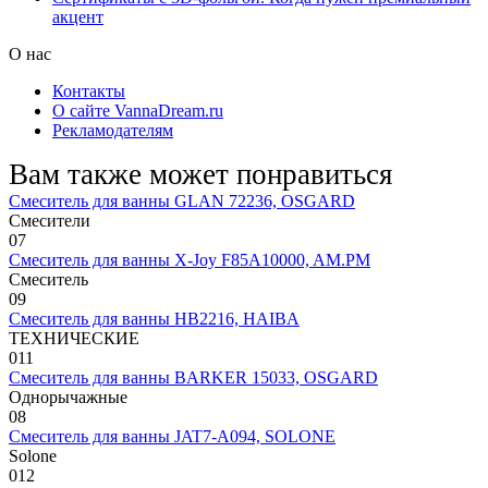
акцент
О нас
Контакты
О сайте VannaDream.ru
Рекламодателям
Вам также может понравиться
Смеситель для ванны GLAN 72236, OSGARD
Смесители
0
7
Смеситель для ванны X-Joy F85A10000, AM.PM
Смеситель
0
9
Смеситель для ванны HB2216, HAIBA
ТЕХНИЧЕСКИЕ
0
11
Смеситель для ванны BARKER 15033, OSGARD
Однорычажные
0
8
Смеситель для ванны JAT7-A094, SOLONE
Solone
0
12