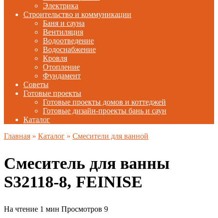
Электрика
Строительство и коммуникации
Баня и сауна
Вентиляция
Водоотведение
Водоснабжение
Кровля
Отопление
Фундамент
Советы
Готовые проекты
Готовые проекты домов и коттеджей
Готовые дизайн-проекты бань и саун
Каталог
Главная
»
Каталог
»
Смесители для ванной
Смеситель для ванны
S32118-8, FEINISE
На чтение
1 мин
Просмотров
9