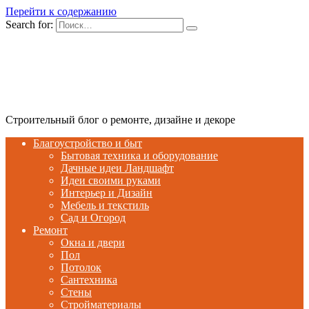
Перейти к содержанию
Search for:
Строительный блог о ремонте, дизайне и декоре
Благоустройство и быт
Бытовая техника и оборудование
Дачные идеи Ландшафт
Идеи своими руками
Интерьер и Дизайн
Мебель и текстиль
Сад и Огород
Ремонт
Окна и двери
Пол
Потолок
Сантехника
Стены
Стройматериалы