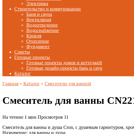
Электрика
Строительство и коммуникации
Баня и сауна
Вентиляция
Водоотведение
Водоснабжение
Кровля
Отопление
Фундамент
Советы
Готовые проекты
Готовые проекты домов и коттеджей
Готовые дизайн-проекты бань и саун
Каталог
Главная
»
Каталог
»
Смесители для ванной
Смеситель для ванны CN22
На чтение
1 мин
Просмотров
11
Смеситель для ванны и душа Cron, с душевым гарнитуром, хро
Назначение: для ванны и душа