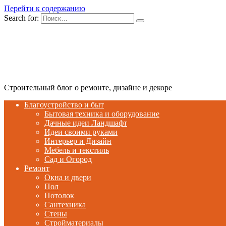
Перейти к содержанию
Search for:
Строительный блог о ремонте, дизайне и декоре
Благоустройство и быт
Бытовая техника и оборудование
Дачные идеи Ландшафт
Идеи своими руками
Интерьер и Дизайн
Мебель и текстиль
Сад и Огород
Ремонт
Окна и двери
Пол
Потолок
Сантехника
Стены
Стройматериалы