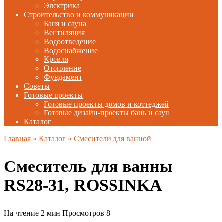
Электрика
Строительство и коммуникации
Баня и сауна
Вентиляция
Водоотведение
Водоснабжение
Кровля
Отопление
Фундамент
Советы
Готовые проекты
Готовые проекты домов и коттеджей
Готовые дизайн-проекты бань и саун
Каталог
Главная
»
Каталог
»
Смесители для ванной
Смеситель для ванны
RS28-31, ROSSINKA
На чтение
2 мин
Просмотров
8