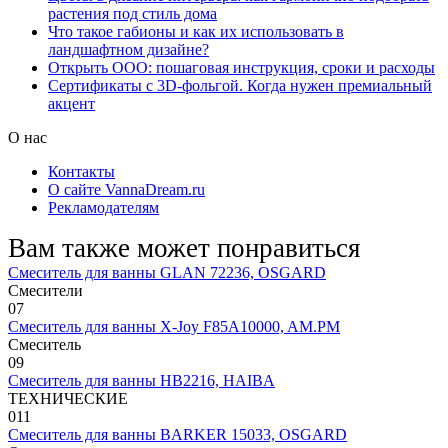
растения под стиль дома
Что такое габионы и как их использовать в
ландшафтном дизайне?
Открыть ООО: пошаговая инструкция, сроки и расходы
Сертификаты с 3D-фольгой. Когда нужен премиальный
акцент
О нас
Контакты
О сайте VannaDream.ru
Рекламодателям
Вам также может понравиться
Смеситель для ванны GLAN 72236, OSGARD
Смесители
0
7
Смеситель для ванны X-Joy F85A10000, AM.PM
Смеситель
0
9
Смеситель для ванны HB2216, HAIBA
ТЕХНИЧЕСКИЕ
0
11
Смеситель для ванны BARKER 15033, OSGARD