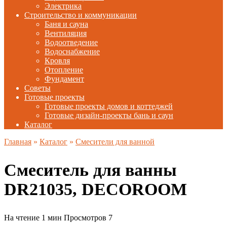
Электрика
Строительство и коммуникации
Баня и сауна
Вентиляция
Водоотведение
Водоснабжение
Кровля
Отопление
Фундамент
Советы
Готовые проекты
Готовые проекты домов и коттеджей
Готовые дизайн-проекты бань и саун
Каталог
Главная
»
Каталог
»
Смесители для ванной
Смеситель для ванны
DR21035, DECOROOM
На чтение
1 мин
Просмотров
7