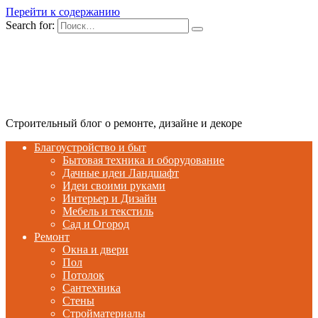
Перейти к содержанию
Search for:
Строительный блог о ремонте, дизайне и декоре
Благоустройство и быт
Бытовая техника и оборудование
Дачные идеи Ландшафт
Идеи своими руками
Интерьер и Дизайн
Мебель и текстиль
Сад и Огород
Ремонт
Окна и двери
Пол
Потолок
Сантехника
Стены
Стройматериалы