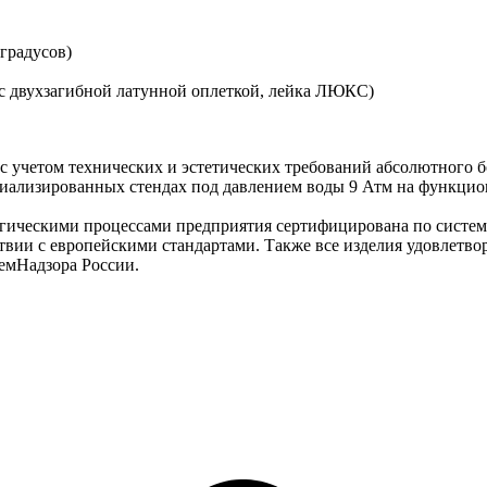
градусов)
 с двухзагибной латунной оплеткой, лейка ЛЮКС)
 учетом технических и эстетических требований абсолютного бо
циализированных стендах под давлением воды 9 Атм на функцион
огическими процессами предприятия сертифицирована по систем
вии с европейскими стандартами. Также все изделия удовлетв
емНадзора России.