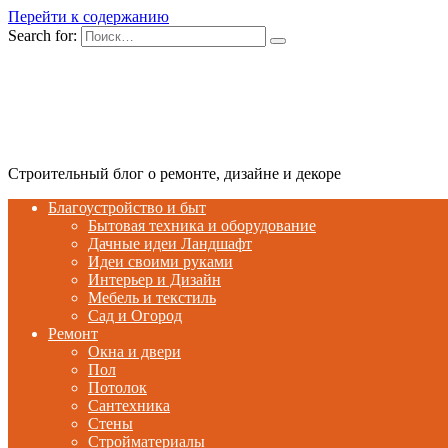
Перейти к содержанию
Search for:
Строительный блог о ремонте, дизайне и декоре
Благоустройство и быт
Бытовая техника и оборудование
Дачные идеи Ландшафт
Идеи своими руками
Интерьер и Дизайн
Мебель и текстиль
Сад и Огород
Ремонт
Окна и двери
Пол
Потолок
Сантехника
Стены
Стройматериалы