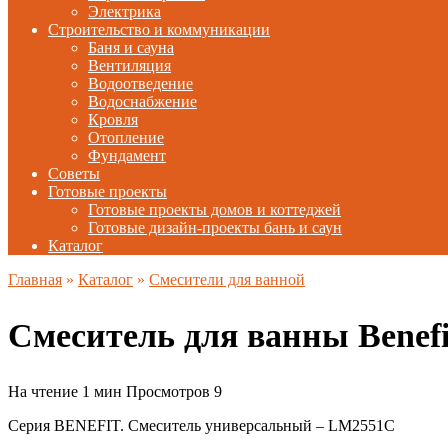
Электрика
Строительство и коммуникации
Баня и сауна
Вентиляция
Водоотведение
Водоснабжение
Кровля
Отопление
Фундамент
Советы
Готовые проекты
Готовые проекты домов и коттеджей
Готовые дизайн-проекты бань и саун
Каталог
Главная
»
Каталог
»
Смесители для ванной
Смеситель для ванны Bene
На чтение
1 мин
Просмотров
9
Серия BENEFIT. Смеситель универсальный – LM2551C