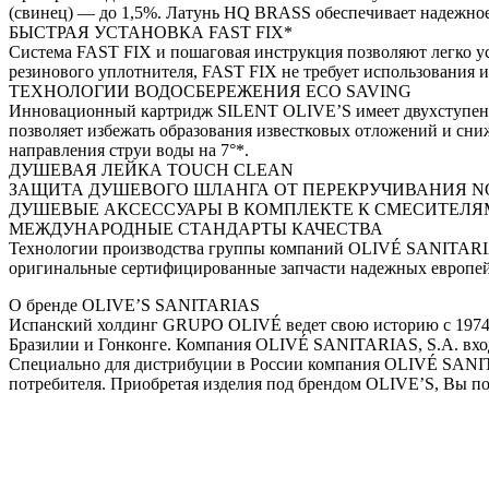
(свинец) — до 1,5%. Латунь HQ BRASS обеспечивает надежное 
БЫСТРАЯ УСТАНОВКА FAST FIX*
Система FAST FIX и пошаговая инструкция позволяют легко у
резинового уплотнителя, FAST FIX не требует использования 
ТЕХНОЛОГИИ ВОДОСБЕРЕЖЕНИЯ ECO SAVING
Инновационный картридж SILENT OLIVE’S имеет двухступенча
позволяет избежать образования известковых отложений и сн
направления струи воды на 7°*.
ДУШЕВАЯ ЛЕЙКА TOUCH CLEAN
ЗАЩИТА ДУШЕВОГО ШЛАНГА ОТ ПЕРЕКРУЧИВАНИЯ NO
ДУШЕВЫЕ АКСЕССУАРЫ В КОМПЛЕКТЕ К СМЕСИТЕЛЯ
МЕЖДУНАРОДНЫЕ СТАНДАРТЫ КАЧЕСТВА
Технологии производства группы компаний OLIVÉ SANITARIAS
оригинальные сертифицированные запчасти надежных европей
О бренде OLIVE’S SANITARIAS
Испанский холдинг GRUPO OLIVÉ ведет свою историю с 1974 г
Бразилии и Гонконге. Компания OLIVÉ SANITARIAS, S.A. входит
Специально для дистрибуции в России компания OLIVÉ SANIT
потребителя. Приобретая изделия под брендом OLIVE’S, Вы по