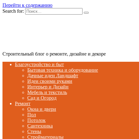
Перейти к содержанию
Search for:
Строительный блог о ремонте, дизайне и декоре
Благоустройство и быт
Бытовая техника и оборудование
Дачные идеи Ландшафт
Идеи своими руками
Интерьер и Дизайн
Мебель и текстиль
Сад и Огород
Ремонт
Окна и двери
Пол
Потолок
Сантехника
Стены
Стройматериалы