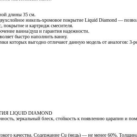
ной длины 35 см.
вухслойное никель-хромовое покрытие Liquid Diamond — позвол
, покрытие и картридж смесителя.
лючение ванна/душ и гарантия надежности.
оляет быстро наполнить ванну.
ики которых выгодно отличают данную модель от аналогов: 3-р
ИЯ LIQUID DIAMOND
сть, зеркальный блеск, стойкость к появлению царапин и пом
окого качества. Содержание Cu (медь) — не менее 60%. Толщина