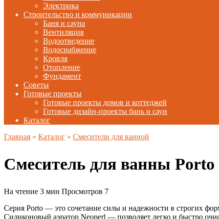
Электрика
Строительство и коммуникации
Баня и сауна
Вентиляция
Водоотведение
Водоснабжение
Кровля
Отопление
Фундамент
Советы
Готовые проекты
Готовые проекты домов и коттеджей
Готовые дизайн-проекты бань и саун
Каталог
Главная
»
Каталог
»
Смесители для ванной
Смеситель для ванны Porto
На чтение
3 мин
Просмотров
7
Серия Porto — это сочетание силы и надежности в строгих фор
Силиконовый аэратор Neoperl — позволяет легко и быстро очис