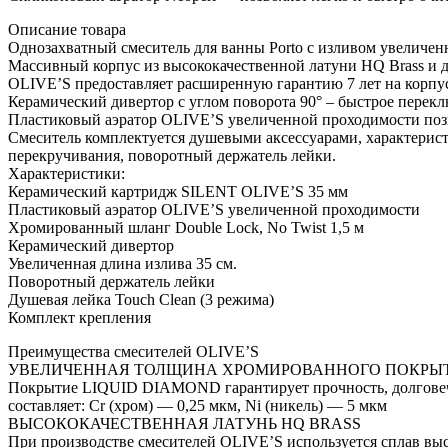
Описание товара
Однозахватный смеситель для ванны Porto с изливом увеличен
Массивный корпус из высококачественной латуни HQ Brass и д
OLIVE’S предоставляет расширенную гарантию 7 лет на корпус
Керамический дивертор с углом поворота 90° – быстрое перек
Пластиковый аэратор OLIVE’S увеличенной проходимости позв
Смеситель комплектуется душевыми аксессуарами, характерист
перекручивания, поворотный держатель лейки.
Характеристики:
Керамический картридж SILENT OLIVE’S 35 мм
Пластиковый аэратор OLIVE’S увеличенной проходимости
Хромированный шланг Double Lock, No Twist 1,5 м
Керамический дивертор
Увеличенная длина излива 35 см.
Поворотный держатель лейки
Душевая лейка Touch Clean (3 режима)
Комплект крепления
Преимущества смесителей OLIVE’S
УВЕЛИЧЕННАЯ ТОЛЩИНА ХРОМИРОВАННОГО ПОКРЫТ
Покрытие LIQUID DIAMOND гарантирует прочность, долговечно
составляет: Сr (хром) — 0,25 мкм, Ni (никель) — 5 мкм
ВЫСОКОКАЧЕСТВЕННАЯ ЛАТУНЬ HQ BRASS
При производстве смесителей OLIVE’S используется сплав выс