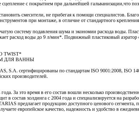
сцепление с покрытием при дальнейшей гальванизации,что позв
становить смесители, не прибегая к помощи специалистов. Бла
инструментов при монтаже, в отличие от стандартного крепления
тую систему подавления шума и экономии расхода воды. Плас
ижает расход воды до 9 л/мин*. Подвижный пластиковый аэрато
 TWIST*
М ДЛЯ ВАННЫ
, S.A. сертифицированы по стандартам ISO 9001:2008, ISO 14
ских производителей.
ода. За это время в его состав вошли несколько производстве
 в состав холдинга с 2004 года и специализируется на разрабо
ARIAS предлагает продукцию доступного ценового сегмента, п
лучаете европейское качество, надежность и удобство в ежедне