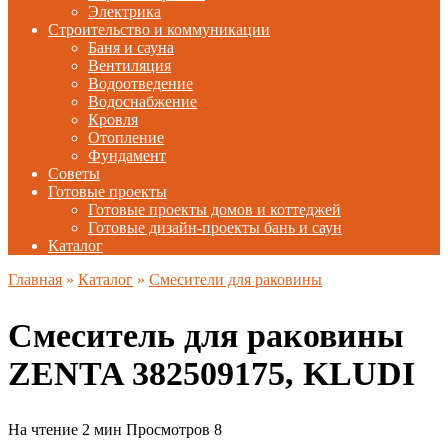
Электрика
Строительство и коммуникации
Баня и сауна
Вентиляция
Водоотведение
Водоснабжение
Кровля
Отопление
Фундамент
Советы
Готовые проекты
Готовые проекты домов и коттеджей
Готовые дизайн-проекты бань и саун
Каталог
Главная
»
Каталог
»
Смесители для раковины
Смеситель для раковины
ZENTA 382509175, KLUDI
На чтение
2 мин
Просмотров
8