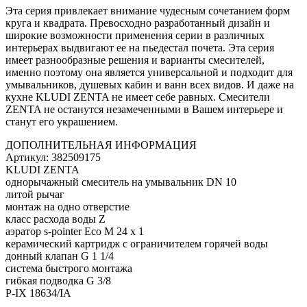
Эта серия привлекает внимание чудесным сочетанием форм
круга и квадрата. Превосходно разработанный дизайн и
широкие возможности применения серии в различных
интерьерах выдвигают ее на пьедестал почета. Эта серия
имеет разнообразные решения и варианты смесителей,
именно поэтому она является универсальной и подходит для
умывальников, душевых кабин и ванн всех видов. И даже на
кухне KLUDI ZENTA не имеет себе равных. Смесители
ZENTA не останутся незамеченными в Вашем интерьере и
станут его украшением.
ДОПОЛНИТЕЛЬНАЯ ИНФОРМАЦИЯ
Артикул: 382509175
KLUDI ZENTA
однорычажный смеситель на умывальник DN 10
литой рычаг
монтаж на одно отверстие
класс расхода воды Z
аэратор s-pointer Eco M 24 x 1
керамический картридж с ограничителем горячей воды
донный клапан G 1 1/4
система быстрого монтажа
гибкая подводка G 3/8
P-IX 18634/IA