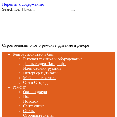
Перейти к содержанию
Search for:
Строительный блог о ремонте, дизайне и декоре
Благоустройство и быт
Бытовая техника и оборудование
Дачные идеи Ландшафт
Идеи своими руками
Интерьер и Дизайн
Мебель и текстиль
Сад и Огород
Ремонт
Окна и двери
Пол
Потолок
Сантехника
Стены
Стройматериалы