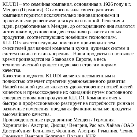
KLUDI – это семейная компания, основанная в 1926 году в г.
Менден (Германия). С самого начала своего развития
компания гордится исключительно инновационными и
практичными решениями для кухни и ванной. Решения и
идеи, разработанные в Менден, до сегодняшнего дня являются
источником вдохновения для созданияи развития новых
продуктов, соответствующих новейшим технологиям.
KLUDI является ведущим немецким производителем
смесителей для ванной комнаты и кухни, душевых систем и
систем налива и слива-перелива. Наши продукты в настоящее
время производятся на 5 заводах в Европе, а весь
технологический процесс подвержен строгим нормам
качества.
Качество продуктов KLUDI является несомненным и
полностью отвечает стратегии уравновешенного развития.
Нашей главной целью является удовлетворение потребностей
клиентов и превосхождение их ожиданий путем постоянного
совершенствования продуктов KLUDI. Компания очень
быстро и профессионально реагирует на потребности рынка и
различные изменения, предлагая функциональные продукты
высочайшего качества.
Производственные предприятия: Менден / Германия,
Хорнштайн / Австрия, Диошд / Венгрия, Рас-эль-Хайма / ОАЭ
Дистрибуция: Бенилюкс, Франция, Австрия, Румыния, Чехия,
Словакия, Венгрия, Болгария, Польша, КНР