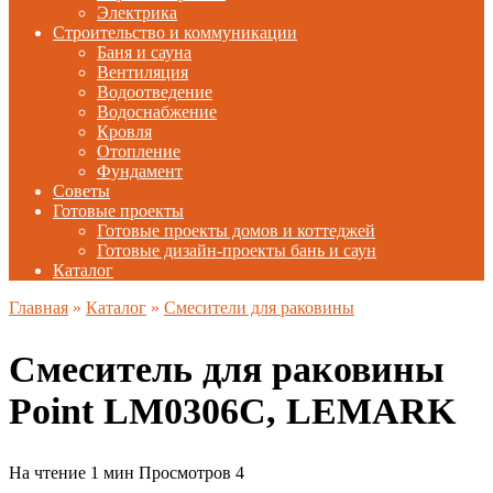
Электрика
Строительство и коммуникации
Баня и сауна
Вентиляция
Водоотведение
Водоснабжение
Кровля
Отопление
Фундамент
Советы
Готовые проекты
Готовые проекты домов и коттеджей
Готовые дизайн-проекты бань и саун
Каталог
Главная
»
Каталог
»
Смесители для раковины
Смеситель для раковины
Point LM0306C, LEMARK
На чтение
1 мин
Просмотров
4