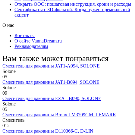
Открыть ООО: пошаговая инструкция, сроки и расходы
Сертификаты с 3D-фольгой. Когда нужен премиальный
акцент
О нас
Контакты
О сайте VannaDream.ru
Рекламодателям
Вам также может понравиться
Смеситель для раковины JAT1-A094, SOLONE
Solone
0
5
Смеситель для раковины JAT1-B094, SOLONE
Solone
0
9
Смеситель для раковины EZA1-B090, SOLONE
Solone
0
5
Смеситель для раковины Bronx LM3709GM, LEMARK
Смеситель
0
12
Смеситель для раковины D110366-С, D-LIN