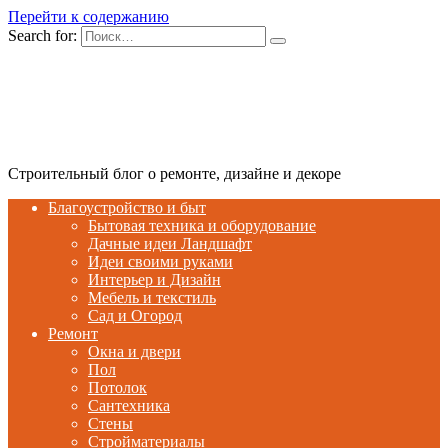
Перейти к содержанию
Search for:
Строительный блог о ремонте, дизайне и декоре
Благоустройство и быт
Бытовая техника и оборудование
Дачные идеи Ландшафт
Идеи своими руками
Интерьер и Дизайн
Мебель и текстиль
Сад и Огород
Ремонт
Окна и двери
Пол
Потолок
Сантехника
Стены
Стройматериалы