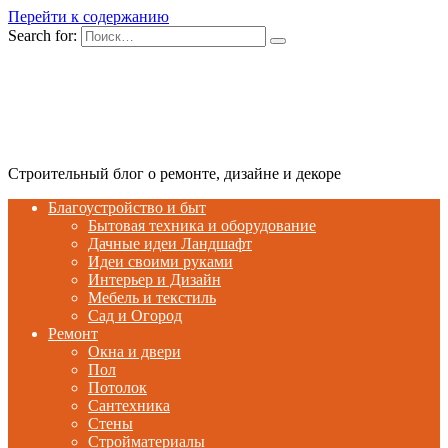
Перейти к содержанию
Search for:
Строительный блог о ремонте, дизайне и декоре
Благоустройство и быт
Бытовая техника и оборудование
Дачные идеи Ландшафт
Идеи своими руками
Интерьер и Дизайн
Мебель и текстиль
Сад и Огород
Ремонт
Окна и двери
Пол
Потолок
Сантехника
Стены
Стройматериалы