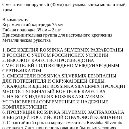
Смеситель одноручный (35мм) для умывальника монолитный,
хром
В комплекте:
Керамический картридж 35 мм
Гибкая подводка 35 см – 2 шт.
Присоединительная группа для настольного крепления
Металлическая рукоятка
1. ВСЕ ИЗДЕЛИЯ ROSSINKA SILVERMIX РАЗРАБОТАНЫ
В РОССИИ С УЧЕТОМ РОССИЙСКИХ УСЛОВИЙ
2. ВЫСОКОЕ КАЧЕСТВО ПРОИЗВОДСТВА
СМЕСИТЕЛЕЙ ПОДТВЕРЖДЕНО МЕЖДУНАРОДНЫМ
СЕРТИФИКАТОМ
3. СМЕСИТЕЛИ ROSSINKA SILVERMIX БЕЗОПАСНЫ
ДЛЯ ПОТРЕБИТЕЛЯ И ОКРУЖАЮЩЕЙ СРЕДЫ
4. КАЖДОЕ ИЗДЕЛИЕ ROSSINKA SILVERMIX ПРОХОДИТ
МНОГОСТУПЕНЧАТЫЙ КОНТРОЛЬ КАЧЕСТВА
5. НА ВСЕХ ИЗДЕЛИЯХ ROSSINKA SILVERMIX
УСТАНОВЛЕНЫ СОВРЕМЕННЫЕ И НАДЕЖНЫЕ
КОМПЛЕКТУЮЩИЕ
6. ПРОДУКЦИЯ ROSSINKA SILVERMIX ЗАСТРАХОВАНА
В ВЕДУЩЕЙ РОССИЙСКОЙ СТРАХОВОЙ КОМПАНИИ
7. Гарантийный срок на корпус смесителя Rossinka Silvermix
составляет 7 лет, при использовании в бытовых условиях.