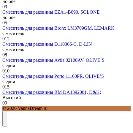
Solone
0
9
Смеситель для раковины EZA1-B090, SOLONE
Solone
0
5
Смеситель для раковины Bronx LM3709GM, LEMARK
Смеситель
0
12
Смеситель для раковины D110366-С, D-LIN
Смеситель
0
8
Смеситель для раковины Avila 02100AV, OLIVE’S
Серия
0
10
Смеситель для раковины Porto 11100PR, OLIVE’S
Серия
0
15
Смеситель для раковины RM DA1392001, D&K;
Высокий
0
9
© 2026 VannaDream.ru