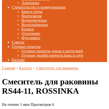
Электрика
Строительство и коммуникации
Баня и сауна
Вентиляция
Водоотведение
Водоснабжение
Кровля
Отопление
Фундамент
Советы
Готовые проекты
Готовые проекты домов и коттеджей
Готовые дизайн-проекты бань и саун
Каталог
Главная
»
Каталог
»
Смесители для раковины
Смеситель для раковины
RS44-11, ROSSINKA
На чтение
1 мин
Просмотров
6