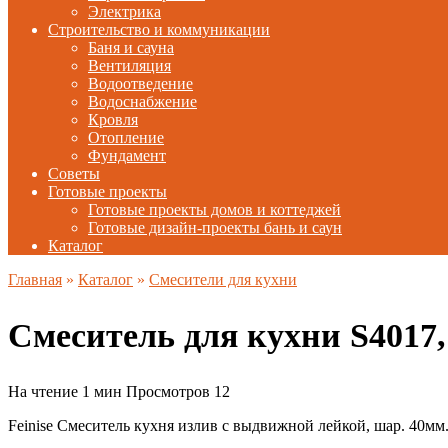
Электрика
Строительство и коммуникации
Баня и сауна
Вентиляция
Водоотведение
Водоснабжение
Кровля
Отопление
Фундамент
Советы
Готовые проекты
Готовые проекты домов и коттеджей
Готовые дизайн-проекты бань и саун
Каталог
Главная
»
Каталог
»
Смесители для кухни
Смеситель для кухни S4017
На чтение
1 мин
Просмотров
12
Feinise Смеситель кухня излив с выдвижной лейкой, шар. 40мм