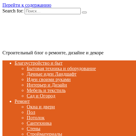
Перейти к содержанию
Search for:
Строительный блог о ремонте, дизайне и декоре
Благоустройство и быт
Бытовая техника и оборудование
Дачные идеи Ландшафт
Идеи своими руками
Интерьер и Дизайн
Мебель и текстиль
Сад и Огород
Ремонт
Окна и двери
Пол
Потолок
Сантехника
Стены
Стройматериалы