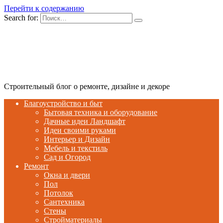
Перейти к содержанию
Search for:
Строительный блог о ремонте, дизайне и декоре
Благоустройство и быт
Бытовая техника и оборудование
Дачные идеи Ландшафт
Идеи своими руками
Интерьер и Дизайн
Мебель и текстиль
Сад и Огород
Ремонт
Окна и двери
Пол
Потолок
Сантехника
Стены
Стройматериалы