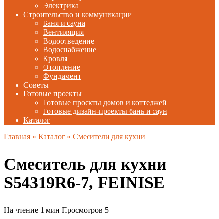
Электрика
Строительство и коммуникации
Баня и сауна
Вентиляция
Водоотведение
Водоснабжение
Кровля
Отопление
Фундамент
Советы
Готовые проекты
Готовые проекты домов и коттеджей
Готовые дизайн-проекты бань и саун
Каталог
Главная
»
Каталог
»
Смесители для кухни
Смеситель для кухни
S54319R6-7, FEINISE
На чтение
1 мин
Просмотров
5