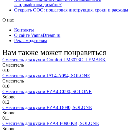
ландшафтном дизайне?
Открыть ООО: пошаговая инструкция, сроки и расходы
О нас
Контакты
О сайте VannaDream.ru
Рекламодателям
Вам также может понравиться
Смеситель для кухни Comfort LM3073C, LEMARK
Смеситель
0
10
Смеситель для кухни JAT4-A094, SOLONE
Смеситель
0
10
Смеситель для кухни EZA4-C090, SOLONE
Solone
0
12
Смеситель для кухни EZA4-D090, SOLONE
Solone
0
11
Смеситель для кухни EZA4-F090 KB, SOLONE
Solone