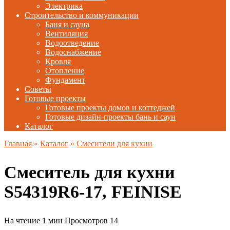
Электрика
Строительство и коммуникации
Баня и сауна
Вентиляция
Водоотведение
Водоснабжение
Кровля
Отопление
Фундамент
Советы
Готовые проекты
Готовые проекты домов и коттеджей
Готовые дизайн-проекты бань и саун
Каталог
Главная
»
Каталог
»
Смесители для кухни
Смеситель для кухни
S54319R6-17, FEINISE
На чтение
1 мин
Просмотров
14