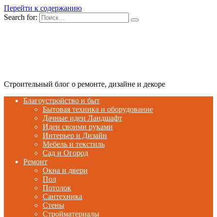
Перейти к содержанию
Search for:
Строительный блог о ремонте, дизайне и декоре
Благоустройство и быт
Бытовая техника и оборудование
Дачные идеи Ландшафт
Идеи своими руками
Интерьер и Дизайн
Мебель и текстиль
Сад и Огород
Ремонт
Окна и двери
Пол
Потолок
Сантехника
Стены
Стройматериалы