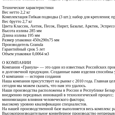
Технические характеристики
Вес нетто 2,2 кг
Комплектация Гибкая подводка (3 шт.); набор для крепления; п
Вес брутто 2,7 кг
Цвета Классик, Антик, Песок, Пирит, Базальт, Арктик, Эспрес
Высота излива 285 мм
Длина излива 195 мм
Размер упаковки 450х290х75 мм
Производитель Granula
Гарантийный срок 5 лет
Объем упаковки 0,0064 м3
О КОМПАНИИ
Компания «Гранула» — это один из известных Российских про
и долговечной продукции. Созданные нами изделия способны у
О компании — история создания
Наша компания присутствует на рынке с 2010 года. Главная ц
сегодня мы можем сказать, что нам это удалось.
Наши производства расположены в России и Республике Белару
внедрению передовых инноваций в технологический процесс;
минимизации влияния человеческого фактора;
высокому уровню квалификации специалистов.
На нашей производственной базе выполняется весь комплекс ра
Высокопроизводительное конвейерное производство непрерывно