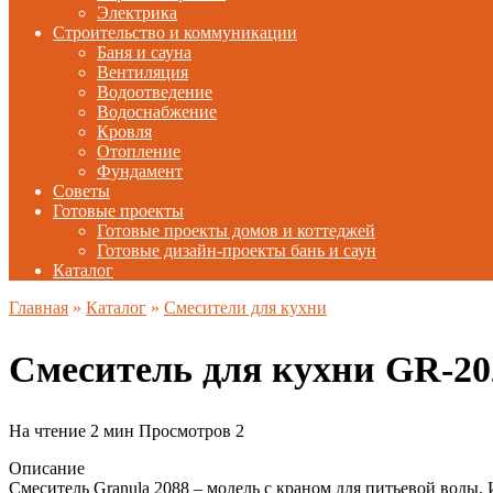
Электрика
Строительство и коммуникации
Баня и сауна
Вентиляция
Водоотведение
Водоснабжение
Кровля
Отопление
Фундамент
Советы
Готовые проекты
Готовые проекты домов и коттеджей
Готовые дизайн-проекты бань и саун
Каталог
Главная
»
Каталог
»
Смесители для кухни
Смеситель для кухни GR-2
На чтение
2 мин
Просмотров
2
Описание
Смеситель Granula 2088 – модель с краном для питьевой воды