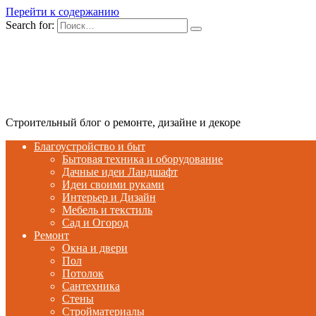
Перейти к содержанию
Search for:
Строительный блог о ремонте, дизайне и декоре
Благоустройство и быт
Бытовая техника и оборудование
Дачные идеи Ландшафт
Идеи своими руками
Интерьер и Дизайн
Мебель и текстиль
Сад и Огород
Ремонт
Окна и двери
Пол
Потолок
Сантехника
Стены
Стройматериалы