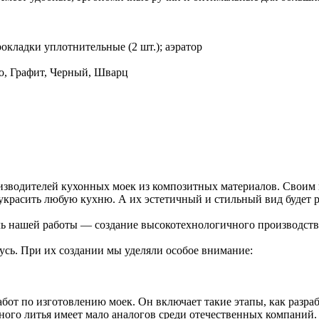
рокладки уплотнительные (2 шт.); аэратор
со, Графит, Черный, Шварц
изводителей кухонных моек из композитных материалов. Своим
красить любую кухню. А их эстетичный и стильный вид будет ра
ель нашей работы — создание высокотехнологичного производст
сь. При их создании мы уделяли особое внимание:
бот по изготовлению моек. Он включает такие этапы, как разраб
го литья имеет мало аналогов среди отечественных компаний. 