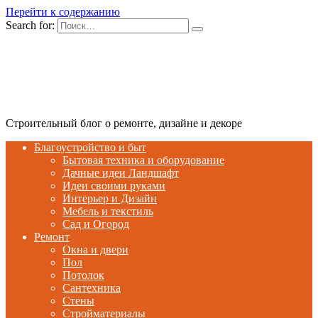
Перейти к содержанию
Search for:
Строительный блог о ремонте, дизайне и декоре
Благоустройство и быт
Бытовая техника и оборудование
Дачные идеи Ландшафт
Идеи своими руками
Интерьер и Дизайн
Мебель и текстиль
Сад и Огород
Ремонт
Окна и двери
Пол
Потолок
Сантехника
Стены
Стройматериалы