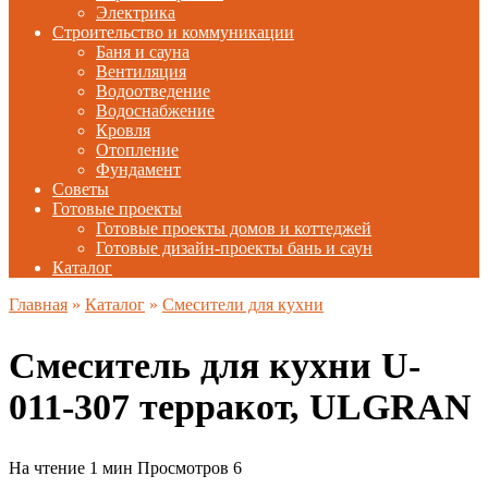
Электрика
Строительство и коммуникации
Баня и сауна
Вентиляция
Водоотведение
Водоснабжение
Кровля
Отопление
Фундамент
Советы
Готовые проекты
Готовые проекты домов и коттеджей
Готовые дизайн-проекты бань и саун
Каталог
Главная
»
Каталог
»
Смесители для кухни
Смеситель для кухни U-
011-307 терракот, ULGRAN
На чтение
1 мин
Просмотров
6