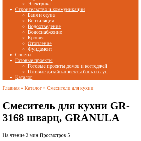
Электрика
Строительство и коммуникации
Баня и сауна
Вентиляция
Водоотведение
Водоснабжение
Кровля
Отопление
Фундамент
Советы
Готовые проекты
Готовые проекты домов и коттеджей
Готовые дизайн-проекты бань и саун
Каталог
Главная
»
Каталог
»
Смесители для кухни
Смеситель для кухни GR-
3168 шварц, GRANULA
На чтение
2 мин
Просмотров
5