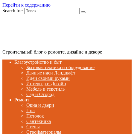
Перейти к содержанию
Search for:
Строительный блог о ремонте, дизайне и декоре
Благоустройство и быт
Бытовая техника и оборудование
Дачные идеи Ландшафт
Идеи своими руками
Интерьер и Дизайн
Мебель и текстиль
Сад и Огород
Ремонт
Окна и двери
Пол
Потолок
Сантехника
Стены
Стройматериалы