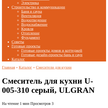
Электрика
Строительство и коммуникации
Баня и сауна
Вентиляция
Водоотведение
Водоснабжение
Кровля
Отопление
Фундамент
Советы
Готовые проекты
Готовые проекты домов и коттеджей
Готовые дизайн-проекты бань и саун
Каталог
Главная
»
Каталог
»
Смесители для кухни
Смеситель для кухни U-
005-310 серый, ULGRAN
На чтение
1 мин
Просмотров
3