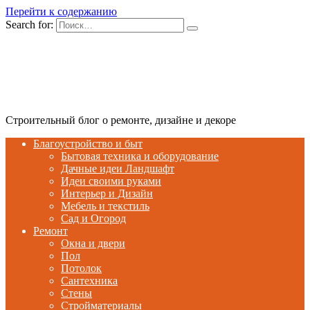
Перейти к содержанию
Search for:
Строительный блог о ремонте, дизайне и декоре
Благоустройство и быт
Бытовая техника и оборудование
Дачные идеи Ландшафт
Идеи своими руками
Интерьер и Дизайн
Мебель и текстиль
Сад и Огород
Ремонт
Окна и двери
Пол
Потолок
Сантехника
Стены
Стройматериалы