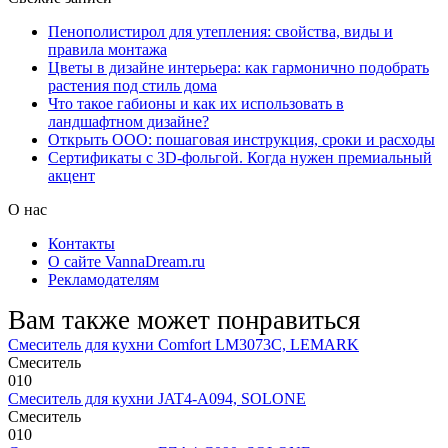
Пенополистирол для утепления: свойства, виды и
правила монтажа
Цветы в дизайне интерьера: как гармонично подобрать
растения под стиль дома
Что такое габионы и как их использовать в
ландшафтном дизайне?
Открыть ООО: пошаговая инструкция, сроки и расходы
Сертификаты с 3D-фольгой. Когда нужен премиальный
акцент
О нас
Контакты
О сайте VannaDream.ru
Рекламодателям
Вам также может понравиться
Смеситель для кухни Comfort LM3073C, LEMARK
Смеситель
0
10
Смеситель для кухни JAT4-A094, SOLONE
Смеситель
0
10