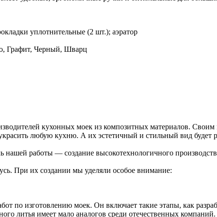
рокладки уплотнительные (2 шт.); аэратор
со, Графит, Черный, Шварц
изводителей кухонных моек из композитных материалов. Своим
красить любую кухню. А их эстетичный и стильный вид будет ра
ель нашей работы — создание высокотехнологичного производст
сь. При их создании мы уделяли особое внимание:
бот по изготовлению моек. Он включает такие этапы, как разраб
го литья имеет мало аналогов среди отечественных компаний. 