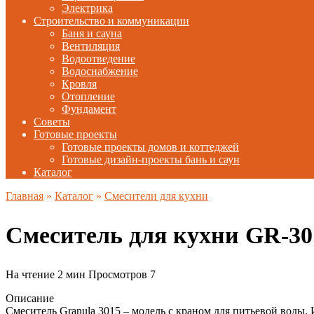
Электрика
Строительство и коммуникации
Баня и сауна
Вентиляция
Водоотведение
Водоснабжение
Кровля
Отопление
Фундамент
Советы
Готовые проекты
Готовые проекты домов и коттеджей
Готовые дизайн-проекты бань и саун
Каталог
Главная
»
Каталог
»
Смесители для кухни
Смеситель для кухни GR-3
На чтение
2 мин
Просмотров
7
Описание
Смеситель Granula 3015 – модель с краном для питьевой воды