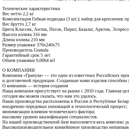
Технические характеристики
Вес нетто 2,2 кг
Комплектация Гибкая подводка (3 шт.); набор для крепления; п
Вес брутто 2,7 кг
Цвета Классик, Антик, Песок, Пирит, Базальт, Арктик, Эспрес
Высота излива 316 мм
Длина излива 210 мм
Размер упаковки 370x240x75
Производитель Granula
Гарантийный срок 5 лет
Объем упаковки 0,0064 м3
О КОМПАНИИ
Компания «Гранула» — это один из известных Российских про
и долговечной продукции. Созданные нами изделия способны у
О компании — история создания
Наша компания присутствует на рынке с 2010 года. Главная ц
сегодня мы можем сказать, что нам это удалось.
Наши производства расположены в России и Республике Белару
внедрению передовых инноваций в технологический процесс;
минимизации влияния человеческого фактора;
высокому уровню квалификации специалистов.
На нашей производственной базе выполняется весь комплекс ра
Высокопроизводительное конвейерное производство непрерывно