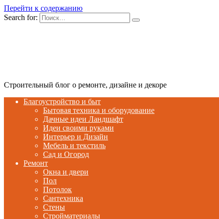
Перейти к содержанию
Search for:
Строительный блог о ремонте, дизайне и декоре
Благоустройство и быт
Бытовая техника и оборудование
Дачные идеи Ландшафт
Идеи своими руками
Интерьер и Дизайн
Мебель и текстиль
Сад и Огород
Ремонт
Окна и двери
Пол
Потолок
Сантехника
Стены
Стройматериалы